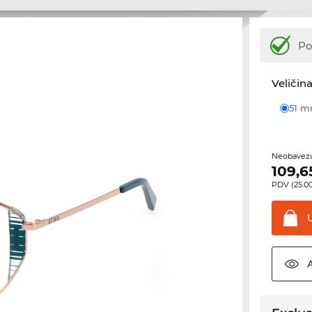
Po
Veličina
51 
Neobavezu
109,6
PDV (25.00