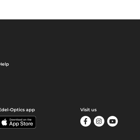
Help
Edel-Optics app
Visit us