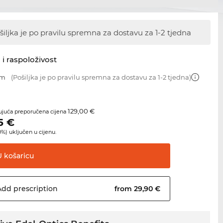
šiljka je po pravilu spremna za dostavu
za 1-2 tjedna
 i raspoloživost
mm
(Pošiljka je po pravilu spremna za dostavu za 1-2 tjedna)
129,00 €
juća preporučena cijena
5
€
%) uključen u cijenu.
U
košaricu
Add
prescription
from 29,90 €