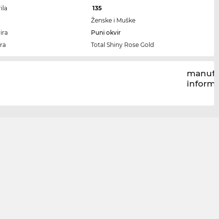
ila
135
Ženske i Muške
ira
Puni okvir
ra
Total Shiny Rose Gold
manufa
inform