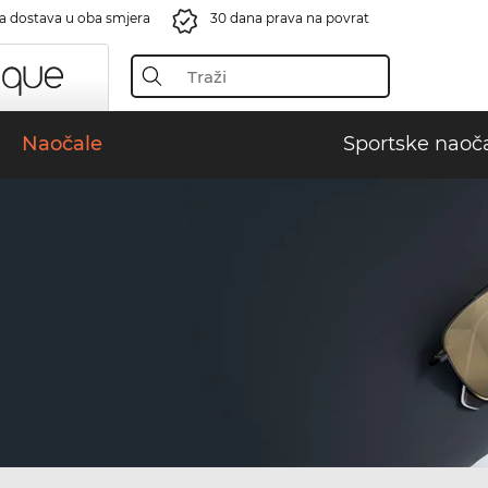
a dostava u oba smjera
30 dana prava na povrat
Naočale
Sportske naoč