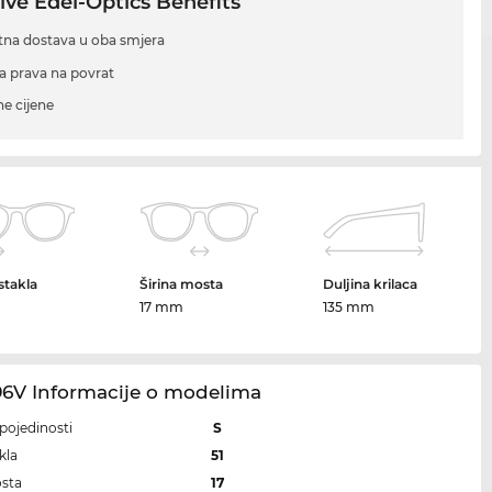
ive Edel-Optics Benefits
tna dostava u oba smjera
a prava na povrat
ne cijene
 stakla
Širina mosta
Duljina krilaca
m
17 mm
135 mm
96V Informacije o modelima
i pojedinosti
S
kla
51
osta
17