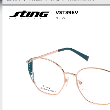
VST396V
300W