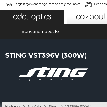
Largest eyewear range immediately available!
Besplatn
Sunčane naočale
STING VST396V (300W)
Naslovna
Naočale
Sting
VST396V (300W)