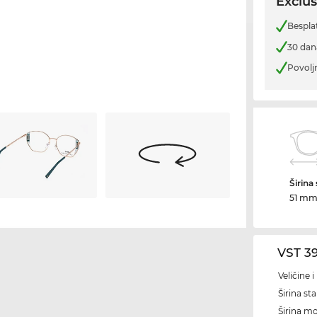
Exclus
Bespla
30 dan
Povolj
Širina
51 m
VST 3
Veličine 
Širina sta
Širina m