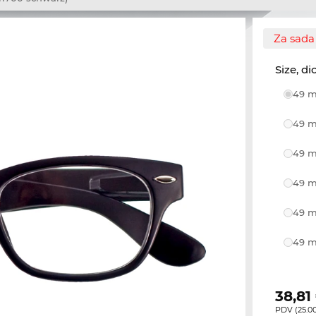
Za sada 
Size, di
49 m
49 m
49 m
49 m
49 m
49 m
38,81
PDV (25.00