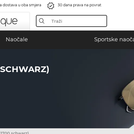
a dostava u oba smjera
30 dana prava na povrat
Naočale
Sportske naoč
0 SCHWARZ)
1700 schwarz)