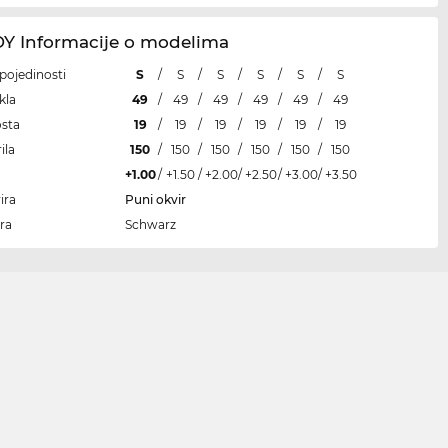
 Informacije o modelima
i pojedinosti
S
/
S
/
S
/
S
/
S
/
S
kla
49
/
49
/
49
/
49
/
49
/
49
osta
19
/
19
/
19
/
19
/
19
/
19
ila
150
/
150
/
150
/
150
/
150
/
150
+1.00
/
+1.50
/
+2.00
/
+2.50
/
+3.00
/
+3.50
ira
Puni okvir
ra
Schwarz