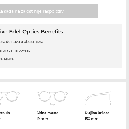
Za sada na žalost nije
raspoloživ
ive Edel-Optics Benefits
tna dostava u oba smjera
a prava na povrat
ne cijene
 stakla
Širina mosta
Duljina krilaca
m
19 mm
150 mm