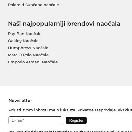
Polaroid Sunčane naočale
Naši najpopularniji brendovi naočala
Ray-Ban Naočale
Oakley Naočale
Humphreys Naočale
Marc O Polo Naočale
Emporio Armani Naočale
Newsletter
Priušti svom inboxu malo luksuza. Privatne rasprodaje, ekskluz
You can find further information on the processing of your pe