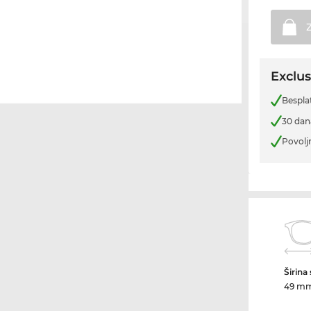
Exclus
Bespla
30 dan
Povolj
Širina
49 m