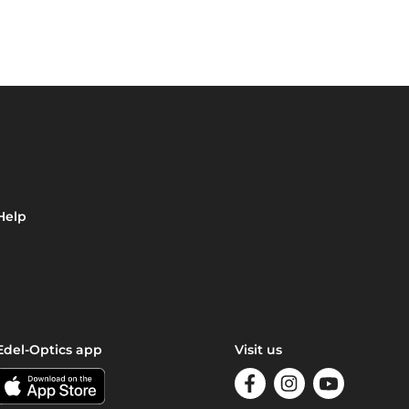
Help
Edel-Optics app
Visit us