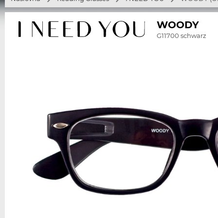
WOODY
G11700 schwarz