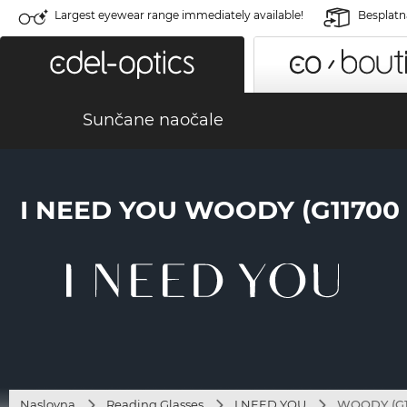
Largest eyewear range immediately available!
Besplatn
Sunčane naočale
I NEED YOU WOODY (G1170
Naslovna
Reading Glasses
I NEED YOU
WOODY (G1