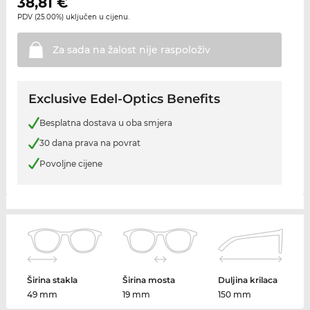
38,81
€
PDV (25.00%) uključen u cijenu.
Za sada na žalost nije
raspoloživ
Exclusive Edel-Optics Benefits
Besplatna dostava u oba smjera
30 dana prava na povrat
Povoljne cijene
Širina stakla
Širina mosta
Duljina krilaca
49 mm
19 mm
150 mm