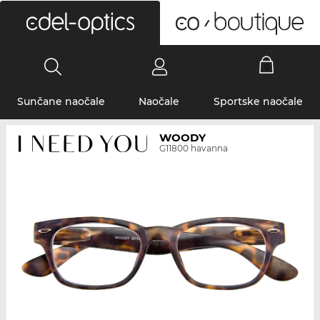
0
Sunčane naočale
Naočale
Sportske naočale
WOODY
G11800 havanna