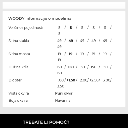
WOODY Informacije o modelima
Veličine i pojedinosti
S
/
S
/
S
/
S
/
S
/
S
Širina stakla
49
/
49
/
49
/
49
/
49
/
49
Širina mosta
19
/
19
/
19
/
19
/
19
/
19
Dužina krila
150
/
150
/
150
/
150
/
150
/
150
Diopter
+1.00
/
+1.50
/
+2.00
/
+2.50
/
+3.00
/
+3.50
Vrsta okvira
Puni okvir
Boja okvira
Havanna
TREBATE LI POMOĆ?