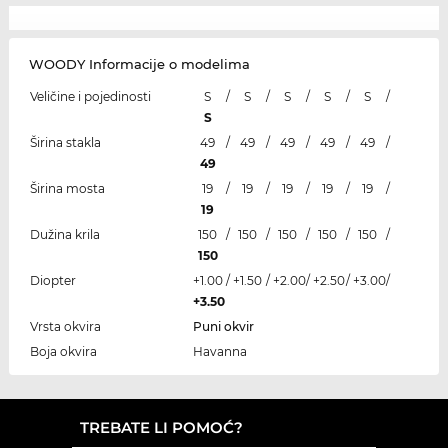
WOODY Informacije o modelima
Veličine i pojedinosti
S
/
S
/
S
/
S
/
S
/
S
Širina stakla
49
/
49
/
49
/
49
/
49
/
49
Širina mosta
19
/
19
/
19
/
19
/
19
/
19
Dužina krila
150
/
150
/
150
/
150
/
150
/
150
Diopter
+1.00
/
+1.50
/
+2.00
/
+2.50
/
+3.00
/
+3.50
Vrsta okvira
Puni okvir
Boja okvira
Havanna
TREBATE LI POMOĆ?