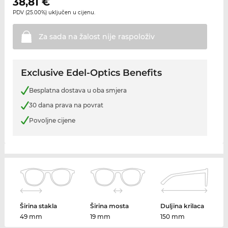
38,81
€
PDV (25.00%) uključen u cijenu.
Za sada na žalost nije
raspoloživ
Exclusive Edel-Optics Benefits
Besplatna dostava u oba smjera
30 dana prava na povrat
Povoljne cijene
Širina stakla
Širina mosta
Duljina krilaca
49 mm
19 mm
150 mm