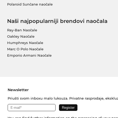
Polaroid Sunčane naočale
Naši najpopularniji brendovi naočala
Ray-Ban Naočale
Oakley Naočale
Humphreys Naočale
Marc O Polo Naočale
Emporio Armani Naočale
Newsletter
Priušti svom inboxu malo luksuza. Privatne rasprodaje, ekskluz
You can find further information on the processing of your pe