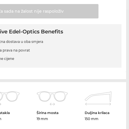
Za sada na žalost nije
raspoloživ
ive Edel-Optics Benefits
tna dostava u oba smjera
a prava na povrat
ne cijene
 stakla
Širina mosta
Duljina krilaca
m
19 mm
150 mm