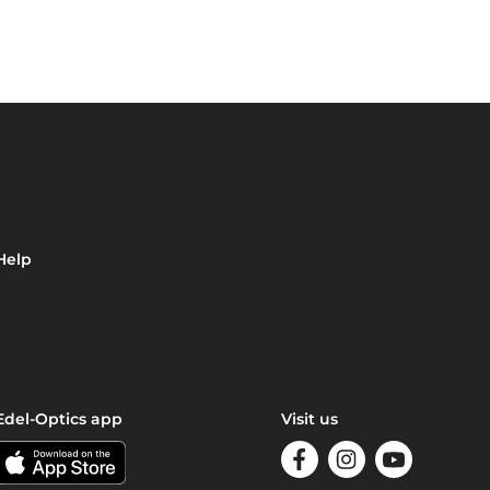
Help
Edel-Optics app
Visit us