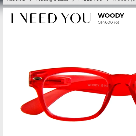
WOODY
G14600 rot