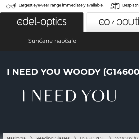
Largest eyewear range immediately available!
Besplatn
Sunčane naočale
I NEED YOU WOODY (G14600
Naslovna
Reading Glasses
I NEED YOU
WOODY (G1