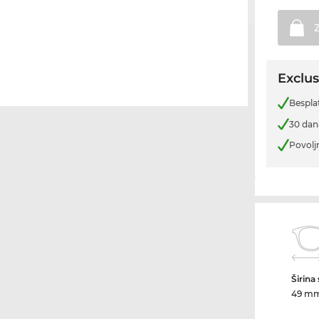
Exclus
Bespla
30 dan
Povolj
Širina
49 m