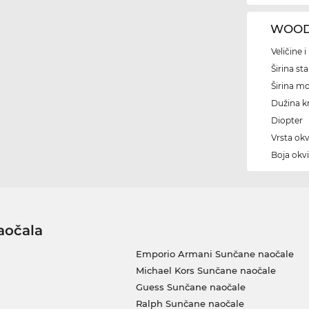
WOODY
Veličine 
Širina sta
Širina m
Dužina kr
Diopter
Vrsta okv
Boja okvi
aočala
Emporio Armani Sunčane naočale
Michael Kors Sunčane naočale
Guess Sunčane naočale
Ralph Sunčane naočale