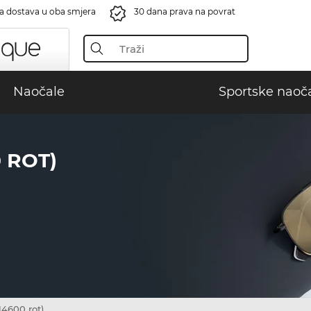
a dostava u oba smjera
30 dana prava na povrat
Naočale
Sportske naoč
 ROT)
4600 rot)