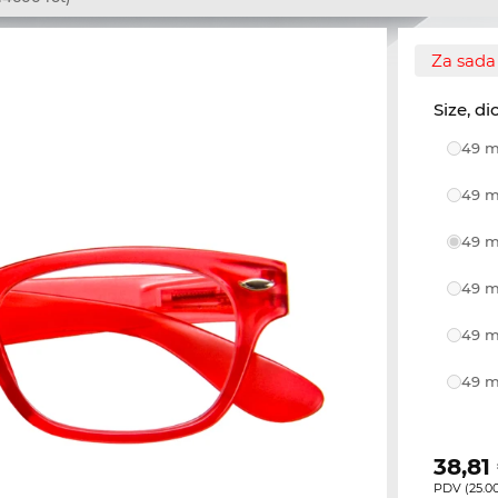
Za sada 
Size, di
49 m
49 m
49 m
49 m
49 m
49 m
38,81
PDV (25.00