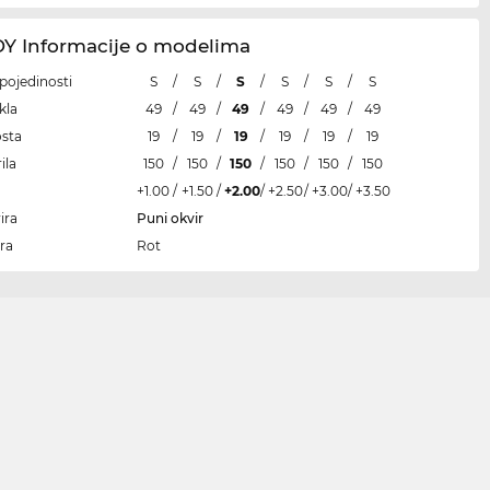
 Informacije o modelima
i pojedinosti
S
/
S
/
S
/
S
/
S
/
S
kla
49
/
49
/
49
/
49
/
49
/
49
osta
19
/
19
/
19
/
19
/
19
/
19
ila
150
/
150
/
150
/
150
/
150
/
150
+1.00
/
+1.50
/
+2.00
/
+2.50
/
+3.00
/
+3.50
ira
Puni okvir
ra
Rot