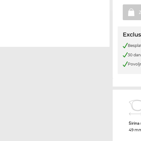
Exclus
Bespla
30 dan
Povolj
Širina
49 m