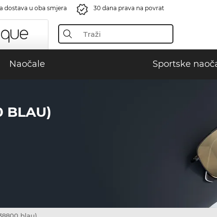
a dostava u oba smjera
30 dana prava na povrat
Naočale
Sportske naoč
 BLAU)
8800 blau)