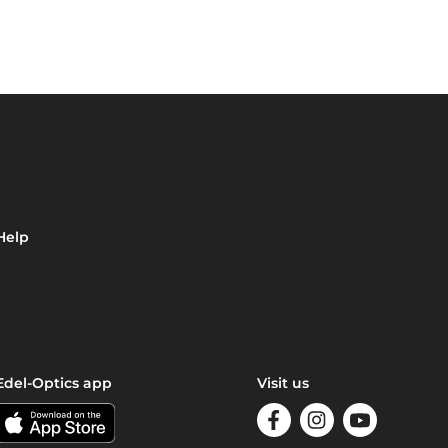
Help
Edel-Optics app
Visit us