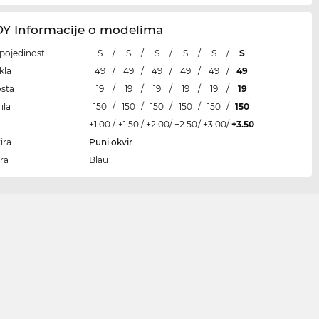
 Informacije o modelima
i pojedinosti
S
/
S
/
S
/
S
/
S
/
S
kla
49
/
49
/
49
/
49
/
49
/
49
osta
19
/
19
/
19
/
19
/
19
/
19
ila
150
/
150
/
150
/
150
/
150
/
150
+1.00
/
+1.50
/
+2.00
/
+2.50
/
+3.00
/
+3.50
ira
Puni okvir
ra
Blau