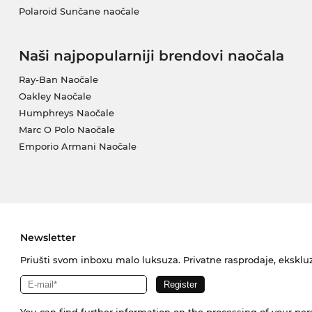
Polaroid Sunčane naočale
Naši najpopularniji brendovi naočala
Ray-Ban Naočale
Oakley Naočale
Humphreys Naočale
Marc O Polo Naočale
Emporio Armani Naočale
Newsletter
Priušti svom inboxu malo luksuza. Privatne rasprodaje, ekskluz
You can find further information on the processing of your pe