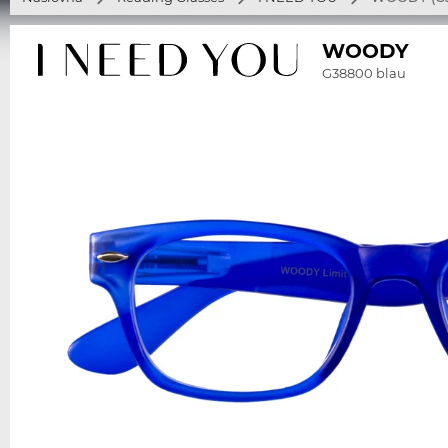
WOODY
G38800 blau