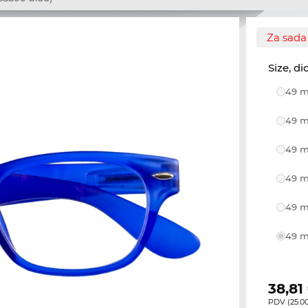
Za sada 
Size, di
49 m
49 m
49 m
49 m
49 m
49 m
38,81
PDV (25.00