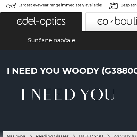
Largest eyewear range immediately available!
Besplatn
Sunčane naočale
I NEED YOU WOODY (G38800
Naslovna
Reading Glasses
I NEED YOU
WOODY (G3