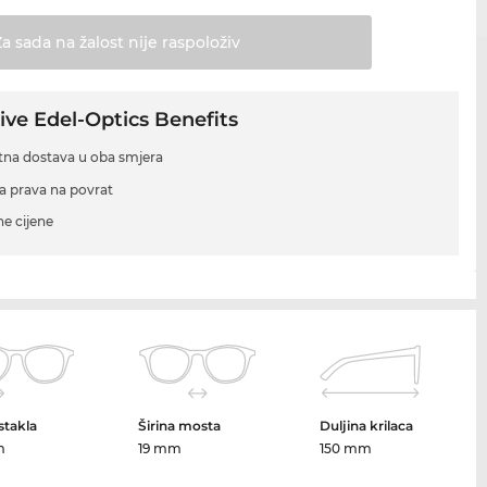
Za sada na žalost nije
raspoloživ
ive Edel-Optics Benefits
tna dostava u oba smjera
a prava na povrat
ne cijene
 stakla
Širina mosta
Duljina krilaca
m
19 mm
150 mm