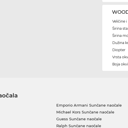
WOODY
Veličine 
Širina sta
Širina m
Dužina kr
Diopter
Vrsta okv
Boja okvi
aočala
Emporio Armani Sunčane naočale
Michael Kors Sunčane naočale
Guess Sunčane naočale
Ralph Sunčane naočale