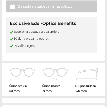
Za sada na žalost nije
raspoloživ
Exclusive Edel-Optics Benefits
Besplatna dostava u oba smjera
30 dana prava na povrat
Povoljne cijene
Širina stakla
Širina mosta
Duljina krilaca
50 mm
19 mm
140 mm