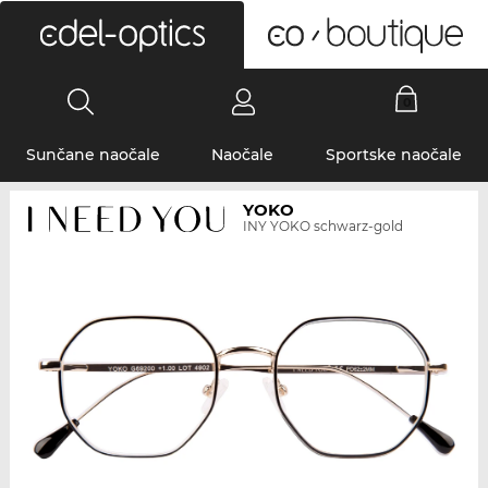
0
Sunčane naočale
Naočale
Sportske naočale
YOKO
INY YOKO schwarz-gold