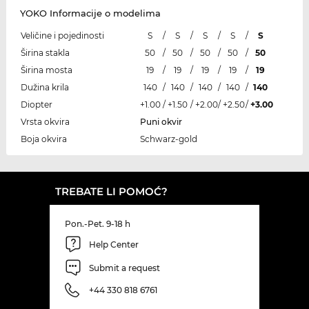
YOKO Informacije o modelima
Veličine i pojedinosti
S
/
S
/
S
/
S
/
S
Širina stakla
50
/
50
/
50
/
50
/
50
Širina mosta
19
/
19
/
19
/
19
/
19
Dužina krila
140
/
140
/
140
/
140
/
140
Diopter
+1.00
/
+1.50
/
+2.00
/
+2.50
/
+3.00
Vrsta okvira
Puni okvir
Boja okvira
Schwarz-gold
TREBATE LI POMOĆ?
Pon.-Pet. 9-18 h
Help Center
Submit a request
+44 330 818 6761