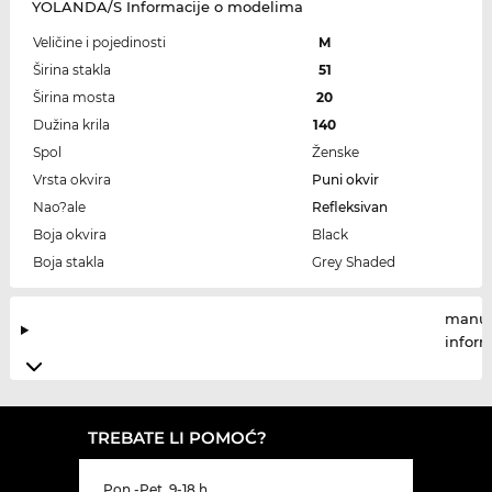
YOLANDA/S Informacije o modelima
Veličine i pojedinosti
M
Širina stakla
51
Širina mosta
20
Dužina krila
140
Spol
Ženske
Vrsta okvira
Puni okvir
Nao?ale
Refleksivan
Boja okvira
Black
Boja stakla
Grey Shaded
manuf
infor
TREBATE LI POMOĆ?
Pon.-Pet. 9-18 h