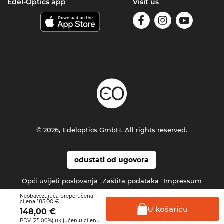
Edel-Optics app
Visit us
© 2026, Edeloptics GmbH. All rights reserved.
odustati od ugovora
Opći uvijeti poslovanja
Zaštita podataka
Impressum
Neobavezujuća preporučena
185,00 €
cijena
U
košaricu
148,00
€
PDV (25.00%) uključen u cijenu.