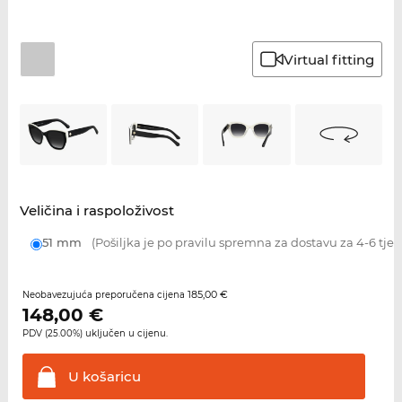
Virtual fitting
Veličina i raspoloživost
51 mm
(Pošiljka je po pravilu spremna za dostavu za 4-6 tje
185,00 €
Neobavezujuća preporučena cijena
148,00
€
PDV (25.00%) uključen u cijenu.
U
košaricu