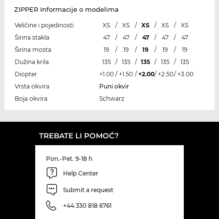
ZIPPER Informacije o modelima
Veličine i pojedinosti
XS
/
XS
/
XS
/
XS
/
XS
Širina stakla
47
/
47
/
47
/
47
/
47
Širina mosta
19
/
19
/
19
/
19
/
19
Dužina krila
135
/
135
/
135
/
135
/
135
Diopter
+1.00
/
+1.50
/
+2.00
/
+2.50
/
+3.00
Vrsta okvira
Puni okvir
Boja okvira
Schwarz
TREBATE LI POMOĆ?
Pon.-Pet. 9-18 h
Help Center
Submit a request
+44 330 818 6761