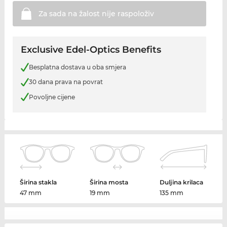
Za sada na žalost nije
raspoloživ
Exclusive Edel-Optics Benefits
Besplatna dostava u oba smjera
30 dana prava na povrat
Povoljne cijene
Širina stakla
Širina mosta
Duljina krilaca
47 mm
19 mm
135 mm