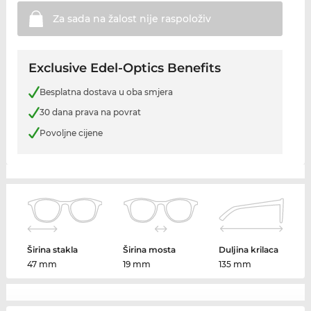
Za sada na žalost nije
raspoloživ
Exclusive Edel-Optics Benefits
Besplatna dostava u oba smjera
30 dana prava na povrat
Povoljne cijene
Širina stakla
Širina mosta
Duljina krilaca
47 mm
19 mm
135 mm