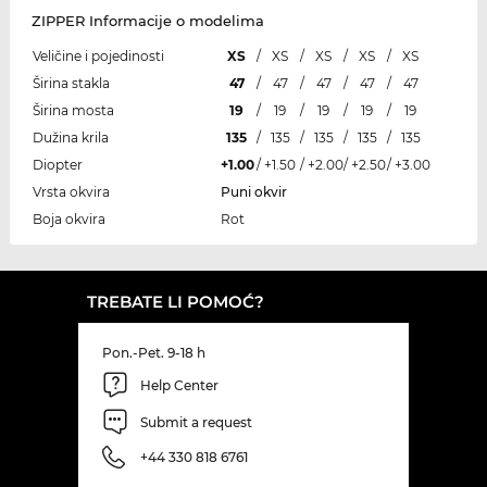
ZIPPER Informacije o modelima
Veličine i pojedinosti
XS
/
XS
/
XS
/
XS
/
XS
Širina stakla
47
/
47
/
47
/
47
/
47
Širina mosta
19
/
19
/
19
/
19
/
19
Dužina krila
135
/
135
/
135
/
135
/
135
Diopter
+1.00
/
+1.50
/
+2.00
/
+2.50
/
+3.00
Vrsta okvira
Puni okvir
Boja okvira
Rot
TREBATE LI POMOĆ?
Pon.-Pet. 9-18 h
Help Center
Submit a request
+44 330 818 6761