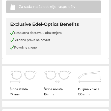
Za sada na žalost nije
raspoloživ
Exclusive Edel-Optics Benefits
Besplatna dostava u oba smjera
30 dana prava na povrat
Povoljne cijene
Širina stakla
Širina mosta
Duljina krilaca
47 mm
19 mm
135 mm