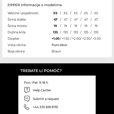
ZIPPER Informacije o modelima
Veličine i pojedinosti
XS
/
XS
/
XS
/
XS
/
XS
Širina stakla
47
/
47
/
47
/
47
/
47
Širina mosta
19
/
19
/
19
/
19
/
19
Dužina krila
135
/
135
/
135
/
135
/
135
Diopter
+1.00
/
+1.50
/
+2.00
/
+2.50
/
+3.00
Vrsta okvira
Puni okvir
Boja okvira
Braun
TREBATE LI POMOĆ?
Pon.-Pet. 9-18 h
Help Center
Submit a request
+44 330 818 6761