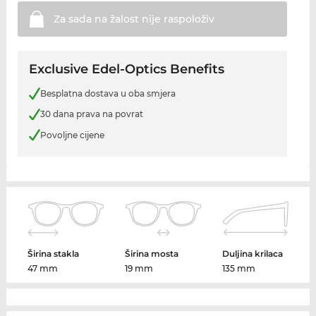
Za sada na žalost nije
raspoloživ
Exclusive Edel-Optics Benefits
Besplatna dostava u oba smjera
30 dana prava na povrat
Povoljne cijene
Širina stakla
Širina mosta
Duljina krilaca
47 mm
19 mm
135 mm