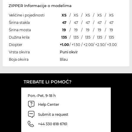
ZIPPER Informacije o modelima
Veličine i pojedinosti
XS
/
XS
/
XS
/
XS
/
XS
Širina stakla
47
/
47
/
47
/
47
/
47
Širina mosta
19
/
19
/
19
/
19
/
19
Dužina krila
135
/
135
/
135
/
135
/
135
Diopter
+1.00
/
+1.50
/
+2.00
/
+2.50
/
+3.00
Vrsta okvira
Puni okvir
Boja okvira
Blau
TREBATE LI POMOĆ?
Pon.-Pet. 9-18 h
Help Center
Submit a request
+44 330 818 6761