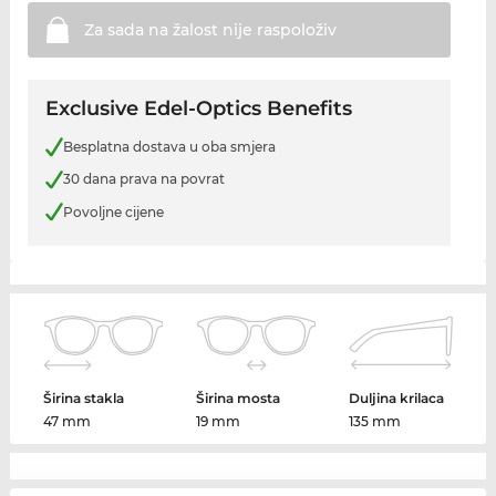
Za sada na žalost nije
raspoloživ
Exclusive Edel-Optics Benefits
Besplatna dostava u oba smjera
30 dana prava na povrat
Povoljne cijene
Širina stakla
Širina mosta
Duljina krilaca
47 mm
19 mm
135 mm