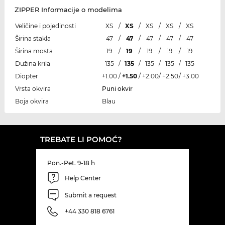
ZIPPER Informacije o modelima
Veličine i pojedinosti
XS
/
XS
/
XS
/
XS
/
XS
Širina stakla
47
/
47
/
47
/
47
/
47
Širina mosta
19
/
19
/
19
/
19
/
19
Dužina krila
135
/
135
/
135
/
135
/
135
Diopter
+1.00
/
+1.50
/
+2.00
/
+2.50
/
+3.00
Vrsta okvira
Puni okvir
Boja okvira
Blau
TREBATE LI POMOĆ?
Pon.-Pet. 9-18 h
Help Center
Submit a request
+44 330 818 6761