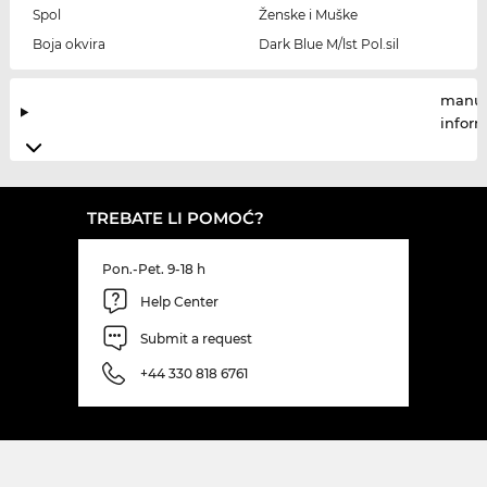
Spol
Ženske i Muške
Boja okvira
Dark Blue M/lst Pol.sil
manuf
infor
TREBATE LI POMOĆ?
Pon.-Pet. 9-18 h
Help Center
Submit a request
+44 330 818 6761