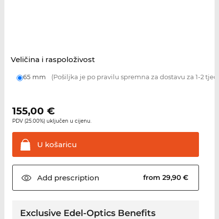
Veličina i raspoloživost
65 mm
(Pošiljka je po pravilu spremna za dostavu za 1-2 tjed
155,00
€
PDV (25.00%) uključen u cijenu.
U
košaricu
Add
prescription
from 29,90 €
Exclusive Edel-Optics Benefits