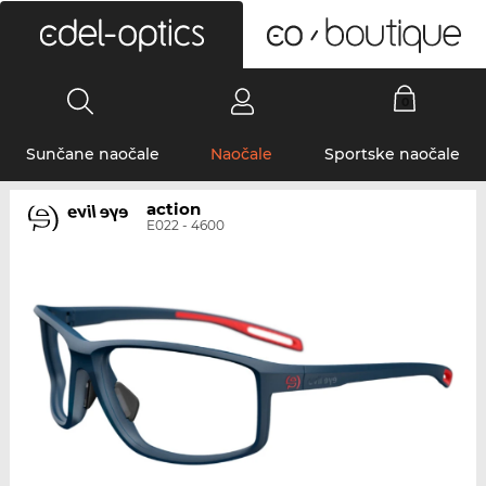
0
Sunčane naočale
Naočale
Sportske naočale
action
E022 - 4600