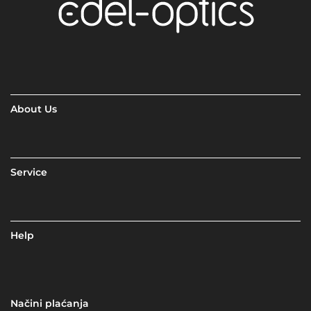
About Us
Service
Help
Načini plaćanja