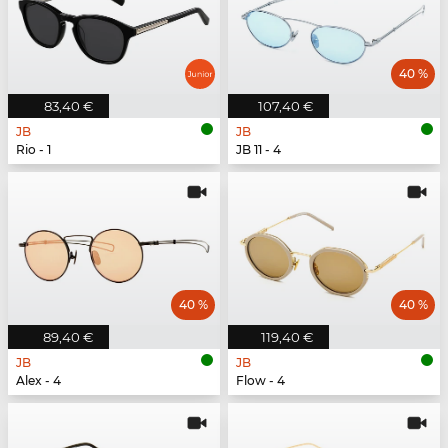
40 %
83,40 €
107,40 €
JB
JB
Rio - 1
JB 11 - 4
40 %
40 %
89,40 €
119,40 €
JB
JB
Alex - 4
Flow - 4