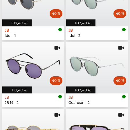
40 %
40 %
107,40 €
107,40 €
JB
JB
Idol - 1
Idol - 2
40 %
40 %
119,40 €
107,40 €
JB
JB
JB 14 - 2
Guardian - 2