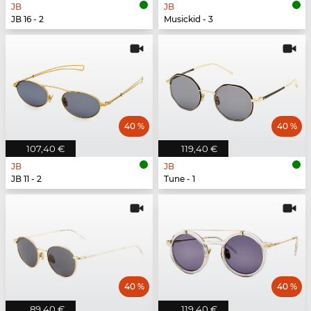
JB
JB
JB 16 - 2
Musickid - 3
40 %
40 %
107,40 €
119,40 €
JB
JB
JB 11 - 2
Tune - 1
40 %
40 %
89,40 €
119,40 €