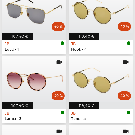
40 %
40 %
107,40 €
119,40 €
JB
JB
Loud - 1
Hook - 4
40 %
40 %
107,40 €
119,40 €
JB
JB
Lamia - 3
Tune - 4