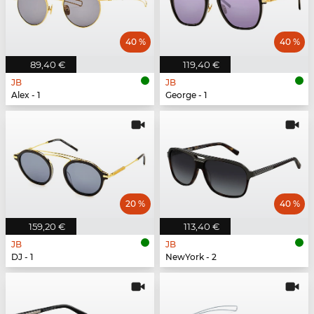
40 %
40 %
89,40 €
119,40 €
JB
JB
Alex - 1
George - 1
20 %
40 %
159,20 €
113,40 €
JB
JB
DJ - 1
NewYork - 2