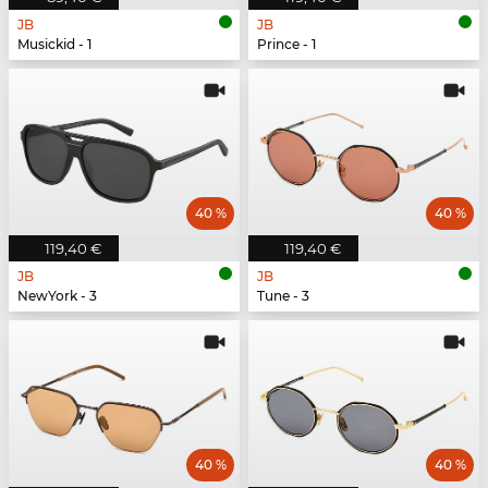
JB
JB
Musickid - 1
Prince - 1
40 %
40 %
119,40 €
119,40 €
JB
JB
NewYork - 3
Tune - 3
40 %
40 %