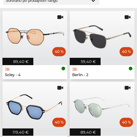
40 %
40 %
89,40 €
59,40 €
JB
JB
Soley - 4
Berlin - 2
40 %
40 %
119,40 €
89,40 €