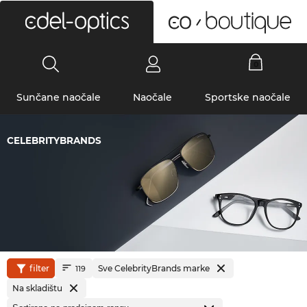
0
Sunčane naočale
Naočale
Sportske naočale
CELEBRITYBRANDS
filter
Sve CelebrityBrands marke
119
Na skladištu