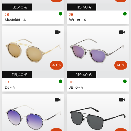
89,40 €
119,40 €
JB
JB
Musickid - 4
Writer - 4
40 %
40 %
119,40 €
119,40 €
JB
JB
DJ - 4
JB 16 - 4