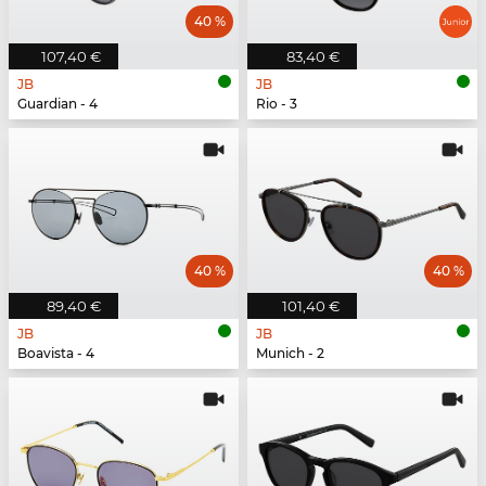
40 %
107,40 €
83,40 €
JB
JB
Guardian - 4
Rio - 3
40 %
40 %
89,40 €
101,40 €
JB
JB
Boavista - 4
Munich - 2