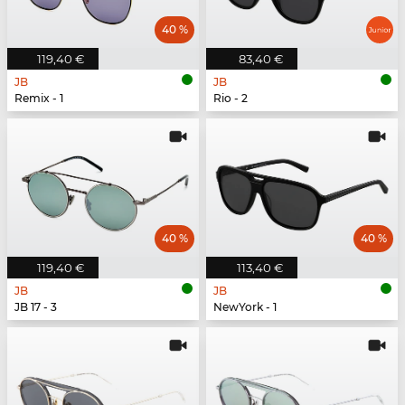
40 %
119,40 €
83,40 €
JB
JB
Remix - 1
Rio - 2
40 %
40 %
119,40 €
113,40 €
JB
JB
JB 17 - 3
NewYork - 1