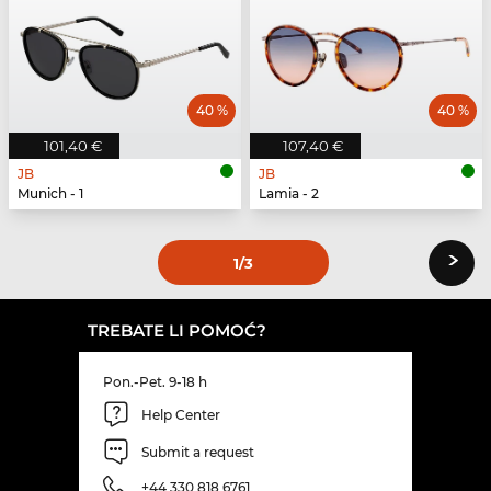
40 %
40 %
101,40 €
107,40 €
JB
JB
Munich - 1
Lamia - 2
›
1
/3
TREBATE LI POMOĆ?
Pon.-Pet. 9-18 h
Help Center
Submit a request
+44 330 818 6761