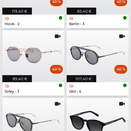
40 %
40 %
119,40 €
65,40 €
JB
JB
Hook - 2
Berlin - 3
40 %
40 %
89,40 €
107,40 €
JB
JB
Soley - 3
Idol - 4