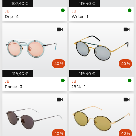
107,40 €
119,40 €
JB
JB
Drip - 4
Writer - 1
40 %
40 %
119,40 €
119,40 €
JB
JB
Prince - 3
JB 14 - 1
40 %
40 %