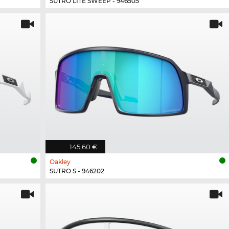
SUTRO LITE SWEEP - 946505
145,60 €
Oakley
SUTRO S - 946202