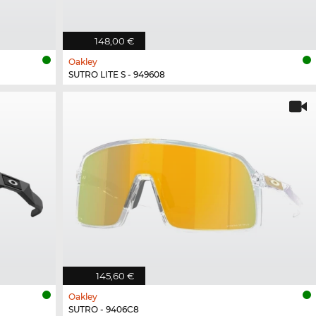
148,00 €
Oakley
SUTRO LITE S - 949608
145,60 €
Oakley
SUTRO - 9406C8