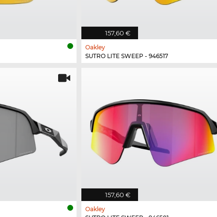
157,60 €
Oakley
SUTRO LITE SWEEP - 946517
157,60 €
Oakley