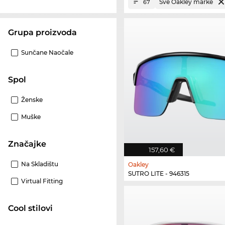
Sve Oakley marke
67
Grupa proizvoda
Sunčane Naočale
Spol
Ženske
Muške
Značajke
157,60 €
Na Skladištu
Oakley
SUTRO LITE - 946315
Virtual Fitting
Cool stilovi