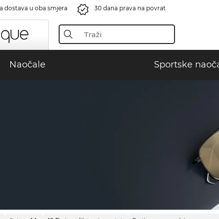
a dostava u oba smjera
30 dana prava na povrat
Naočale
Sportske naoč