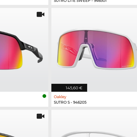
SUTRO LITE SWEEP - 946501
145,60 €
Oakley
SUTRO S - 946205