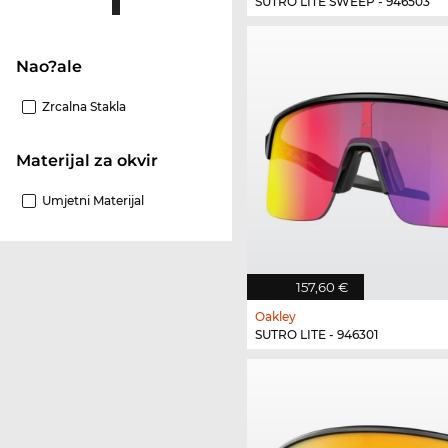
SUTRO LITE SWEEP - 946503
Nao?ale
Zrcalna Stakla
materijal za okvir
Umjetni Materijal
157,60 €
Oakley
SUTRO LITE - 946301