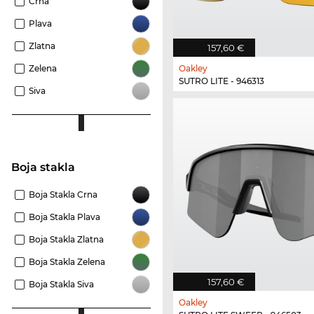
Crna
Plava
Zlatna
157,60 €
Zelena
Oakley
SUTRO LITE - 946313
Siva
Boja stakla
Boja Stakla Crna
Boja Stakla Plava
Boja Stakla Zlatna
Boja Stakla Zelena
157,60 €
Boja Stakla Siva
Oakley