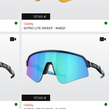
157,60 €
Oakley
SUTRO LITE SWEEP - 946521
157,60 €
Oakley