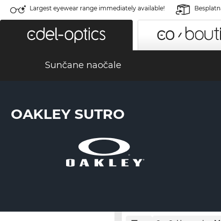
Largest eyewear range immediately available!
Besplatn
Sunčane naočale
OAKLEY SUTRO