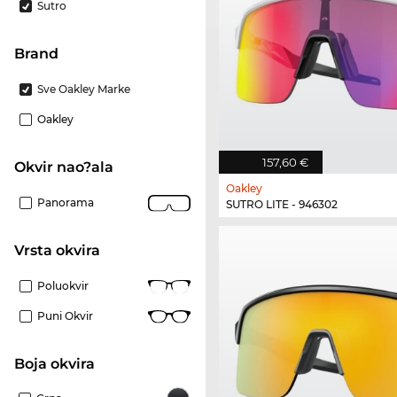
Sutro
brand
Sve Oakley Marke
Oakley
157,60 €
Okvir nao?ala
Oakley
Panorama
SUTRO LITE - 946302
Vrsta okvira
Poluokvir
Puni Okvir
boja okvira