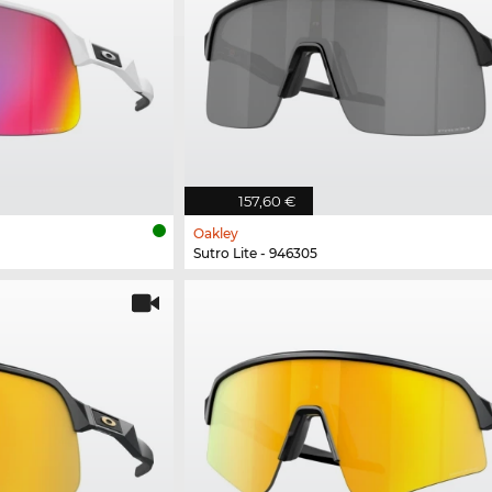
157,60 €
Oakley
Sutro Lite - 946305