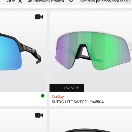
Sutro
157,60 €
Oakley
SUTRO LITE SWEEP - 946504