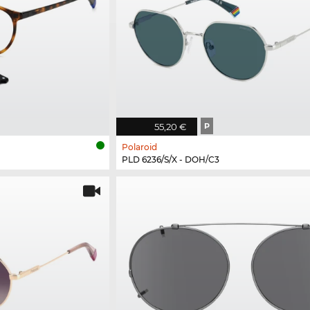
55,20 €
P
Polaroid
PLD 6236/S/X - DOH/C3