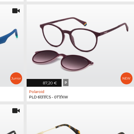
87,20 €
P
Polaroid
PLD 6137/CS - 0T7/XW