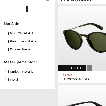
PLD 4197/S/X - R80/UC
Nao?ale
Mogu?e Ostakliti
Polarizirana Stakla
Zrcalna Stakla
materijal za okvir
63,20 €
P
Umjetni Materijal
Polaroid
PLD 2062/S - N9P/UC
Metal