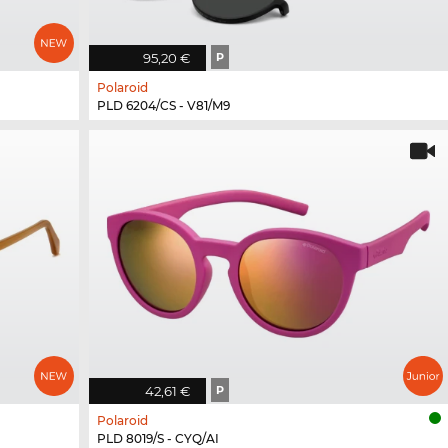
95,20 €
P
Polaroid
PLD 6204/CS - V81/M9
42,61 €
P
Polaroid
PLD 8019/S - CYQ/AI