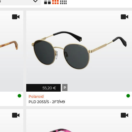
55,20 €
P
Polaroid
PLD 2053/S - 2F7/M9