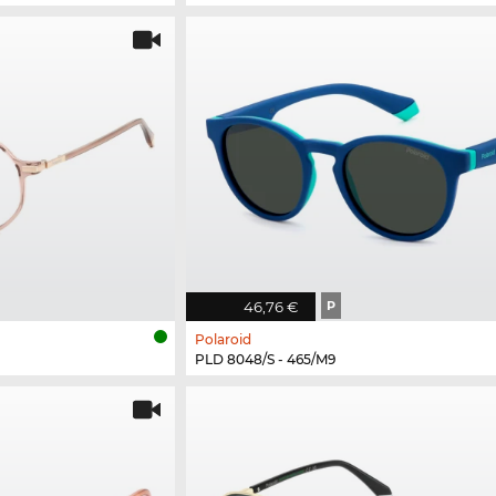
46,76 €
P
Polaroid
PLD 8048/S - 465/M9