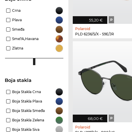
Crna
Plava
55,20 €
P
Polaroid
Smeđa
PLD 6236/S/X - S9E/JR
Sme?a,Havana
Zlatna
Boja stakla
Boja Stakla Crna
Boja Stakla Plava
Boja Stakla Smeđa
68,00 €
P
Boja Stakla Zelena
Polaroid
Boja Stakla Siva