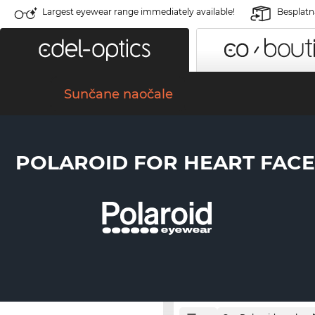
Largest eyewear range immediately available!
Besplatn
Sunčane naočale
POLAROID FOR HEART FACE