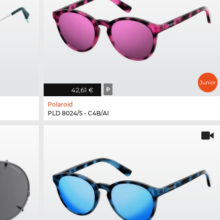
42,61 €
P
Polaroid
PLD 8024/S - C4B/AI