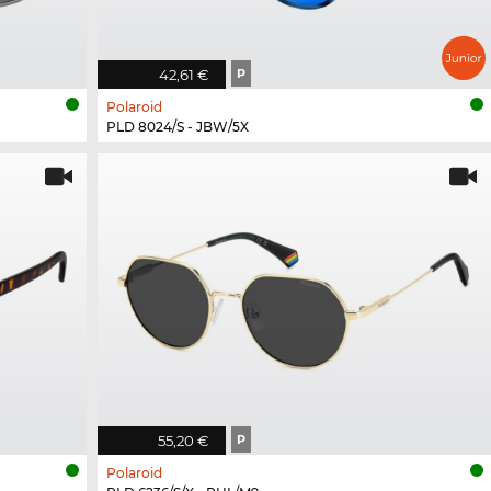
42,61 €
P
Polaroid
PLD 8024/S - JBW/5X
55,20 €
P
Polaroid