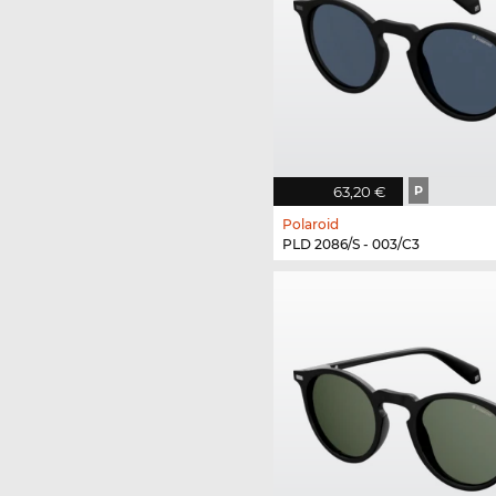
63,20 €
P
Polaroid
PLD 2086/S - 003/C3