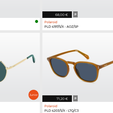
68,00 €
P
Polaroid
PLD 4197/S/X - AOZ/SP
71,20 €
P
Polaroid
PLD 4203/S/X - L7Q/C3