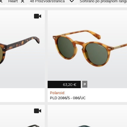
Heart
63,20 €
P
Polaroid
PLD 2086/S - 086/UC