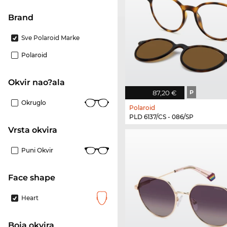
brand
Sve Polaroid Marke
Polaroid
Okvir nao?ala
87,20 €
P
Okruglo
Polaroid
PLD 6137/CS - 086/SP
Vrsta okvira
Puni Okvir
Face shape
Heart
boja okvira