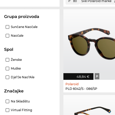
Sve Polaroid marke
80
Grupa proizvoda
Sunčane Naočale
Naočale
Spol
Ženske
Muške
48,84 €
P
Dje?je Nao?ale
Polaroid
PLD 6042/S - 086/SP
Značajke
Na Skladištu
Virtual Fitting