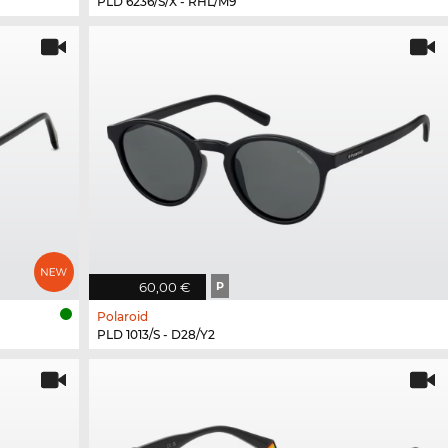
PLD 6236/S/X - RHL/M9
60,00 €
P
Polaroid
PLD 1013/S - D28/Y2