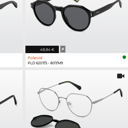
48,84 €
P
Polaroid
PLD 6207/S - 807/M9