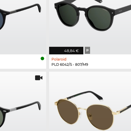
48,84 €
P
Polaroid
PLD 6042/S - 807/M9