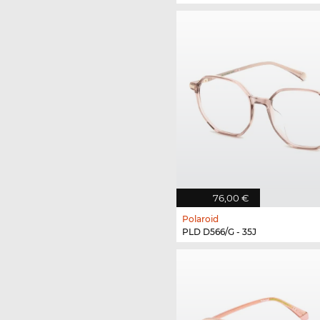
76,00 €
Polaroid
PLD D566/G - 35J