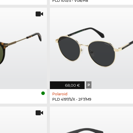
PLD 1013/S - V08/H8
68,00 €
P
Polaroid
PLD 4197/S/X - 2F7/M9