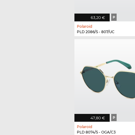
63,20 €
P
Polaroid
PLD 2086/S - 807/UC
47,80 €
P
Polaroid
PLD 8074/S - OGA/C3