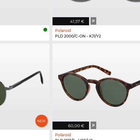
41,57 €
P
Polaroid
PLD 2000/C-ON - KJ1/Y2
60,00 €
P
Polaroid