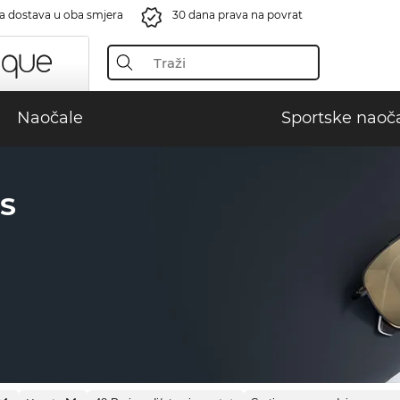
a dostava u oba smjera
30 dana prava na povrat
Naočale
Sportske naoč
S