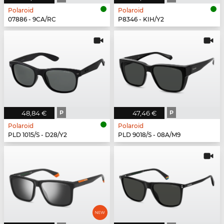
Polaroid
Polaroid
07886 - 9CA/RC
P8346 - KIH/Y2
48,84 €
P
47,46 €
P
Polaroid
Polaroid
PLD 1015/S - D28/Y2
PLD 9018/S - 08A/M9