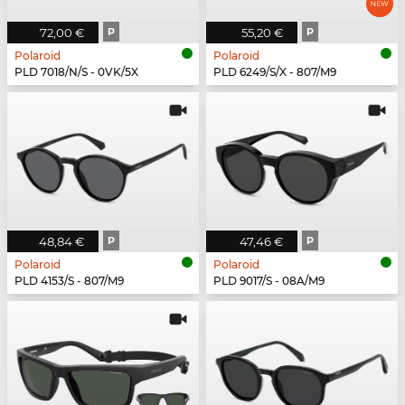
72,00 €
P
55,20 €
P
Polaroid
Polaroid
PLD 7018/N/S - 0VK/5X
PLD 6249/S/X - 807/M9
48,84 €
P
47,46 €
P
Polaroid
Polaroid
PLD 4153/S - 807/M9
PLD 9017/S - 08A/M9