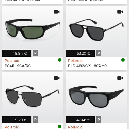
48,84 €
P
63,20 €
P
Polaroid
Polaroid
P8411 - 9CA/RC
PLD 4182/S/X - 807/M9
71,20 €
P
47,46 €
P
Polaroid
Polaroid