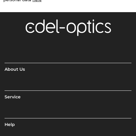
About Us
Service
Help