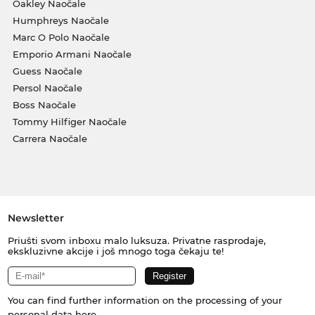
Oakley Naočale
Humphreys Naočale
Marc O Polo Naočale
Emporio Armani Naočale
Guess Naočale
Persol Naočale
Boss Naočale
Tommy Hilfiger Naočale
Carrera Naočale
Newsletter
Priušti svom inboxu malo luksuza. Privatne rasprodaje,
ekskluzivne akcije i još mnogo toga čekaju te!
You can find further information on the processing of your
personal data
here