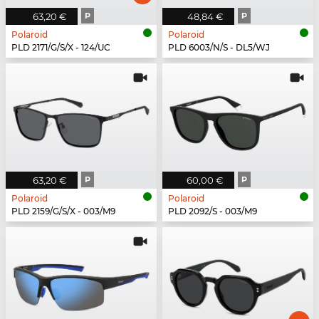
63,20 €
P
48,84 €
P
Polaroid
Polaroid
PLD 2171/G/S/X - 124/UC
PLD 6003/N/S - DL5/WJ
63,20 €
P
60,00 €
P
Polaroid
Polaroid
PLD 2159/G/S/X - 003/M9
PLD 2092/S - 003/M9