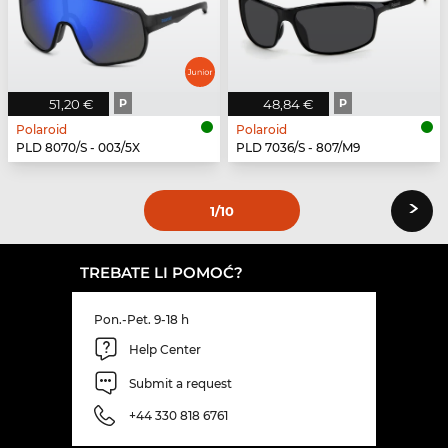
51,20 €
P
48,84 €
P
Polaroid
Polaroid
PLD 8070/S - 003/5X
PLD 7036/S - 807/M9
›
1
/10
TREBATE LI POMOĆ?
Pon.-Pet. 9-18 h
Help Center
Submit a request
+44 330 818 6761