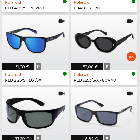
Polaroid
Polaroid
PLD 4180/S - 7C5/M9
P8419 - KIH/IX
51,20 €
P
52,00 €
P
Polaroid
Polaroid
PLD 2123/S - D51/5X
PLD 6253/S/X - 807/M9
55,20 €
P
48,84 €
P