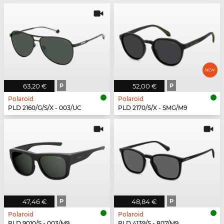
63,20 €
P
52,00 €
P
Polaroid
Polaroid
PLD 2160/G/S/X - 003/UC
PLD 2170/S/X - SMG/M9
47,46 €
P
48,84 €
P
Polaroid
Polaroid
PLD 9010/S - 003/M9
PLD 4139/S - 807/M9