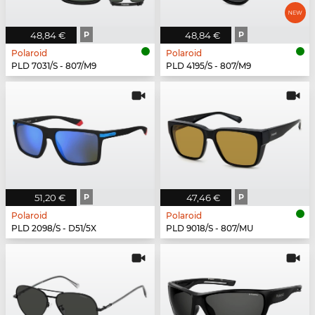
48,84 €
P
48,84 €
P
Polaroid
Polaroid
PLD 7031/S - 807/M9
PLD 4195/S - 807/M9
51,20 €
P
47,46 €
P
Polaroid
Polaroid
PLD 2098/S - D51/5X
PLD 9018/S - 807/MU