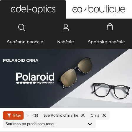
0
Sunčane naočale
Naočale
Sportske naočale
POLAROID CRNA
filter
Sve Polaroid marke
Crna
438