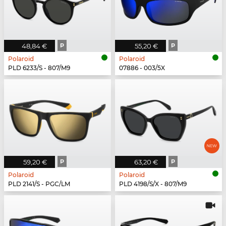
48,84 €
P
55,20 €
P
Polaroid
Polaroid
PLD 6233/S - 807/M9
07886 - 003/5X
59,20 €
P
63,20 €
P
Polaroid
Polaroid
PLD 2141/S - PGC/LM
PLD 4198/S/X - 807/M9