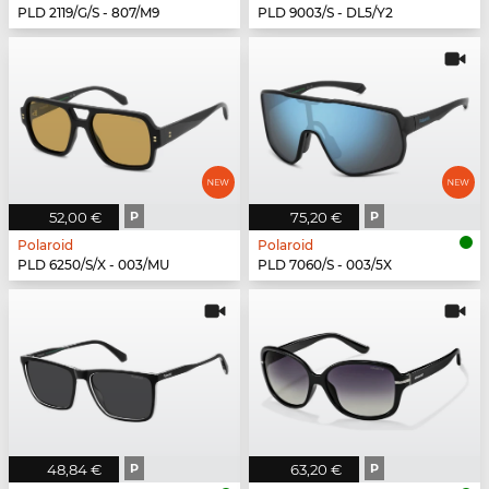
PLD 2119/G/S - 807/M9
PLD 9003/S - DL5/Y2
52,00 €
P
75,20 €
P
Polaroid
Polaroid
PLD 6250/S/X - 003/MU
PLD 7060/S - 003/5X
48,84 €
P
63,20 €
P