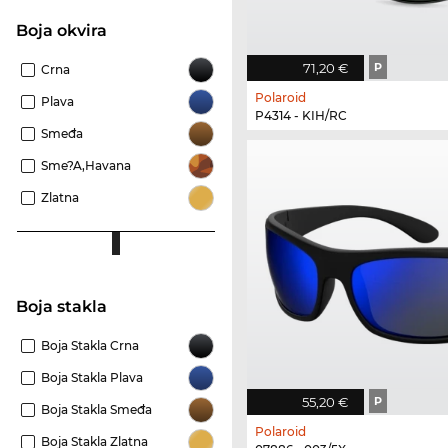
boja okvira
71,20 €
P
Crna
Polaroid
Plava
P4314 - KIH/RC
Smeđa
Sme?a,Havana
Zlatna
Boja stakla
Boja Stakla Crna
Boja Stakla Plava
55,20 €
P
Boja Stakla Smeđa
Polaroid
Boja Stakla Zlatna