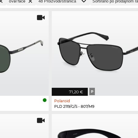
oval face
71,20 €
P
Polaroid
PLD 2119/G/S - 807/M9