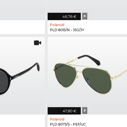
46,76 €
P
Polaroid
PLD 8015/N - J5G/JY
47,80 €
P
Polaroid
PLD 8073/S - PEF/UC