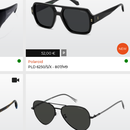
52,00 €
P
Polaroid
PLD 6250/S/X - 807/M9