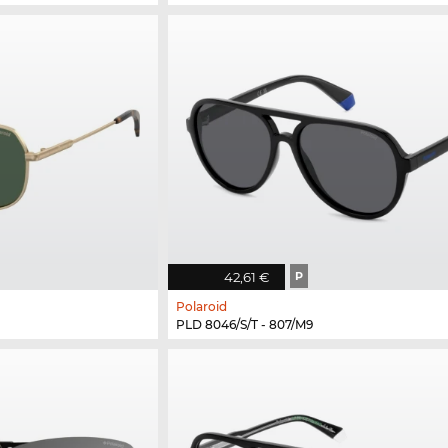
42,61 €
P
Polaroid
PLD 8046/S/T - 807/M9