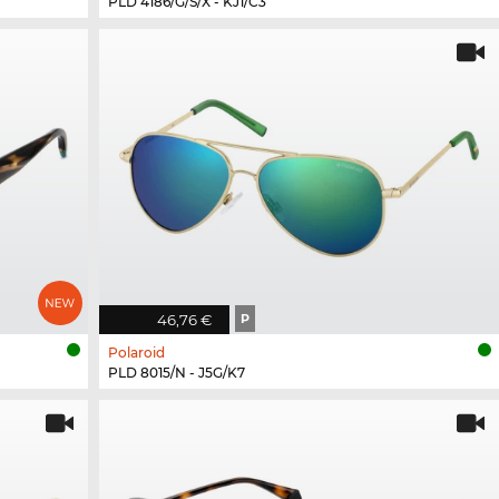
PLD 4186/G/S/X - KJ1/C3
46,76 €
P
Polaroid
PLD 8015/N - J5G/K7