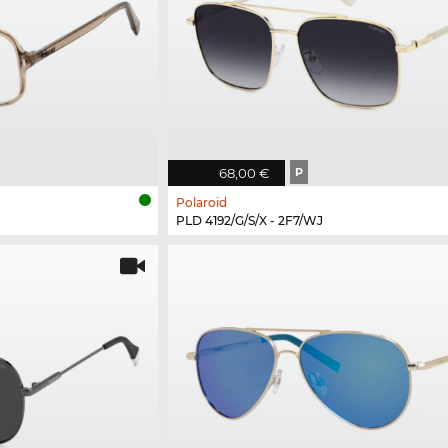
68,00 €
P
Polaroid
PLD 4192/G/S/X - 2F7/WJ