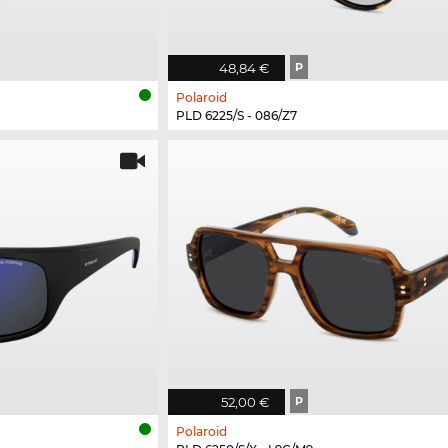
48,84 €
P
Polaroid
PLD 6225/S - 086/Z7
52,00 €
P
Polaroid