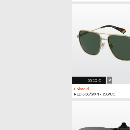
55,20 €
P
Polaroid
PLD 6195/S/XN - J5G/UC