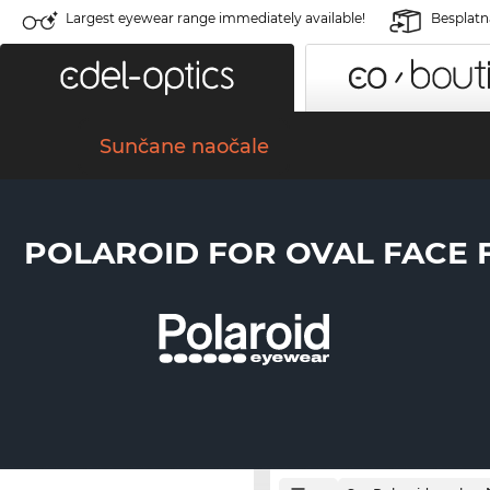
Largest eyewear range immediately available!
Besplatn
Sunčane naočale
POLAROID FOR OVAL FACE 