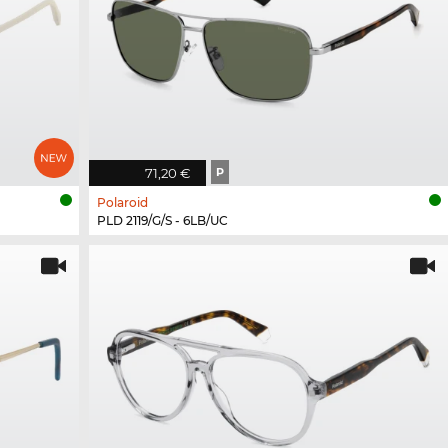
71,20 €
P
Polaroid
PLD 2119/G/S - 6LB/UC