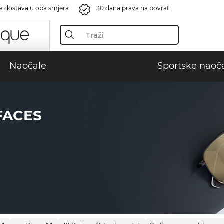
a dostava u oba smjera
30 dana prava na povrat
Naočale
Sportske naoč
FACES