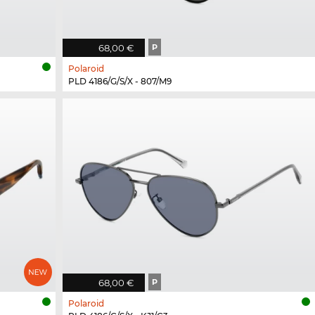
68,00 €
P
Polaroid
PLD 4186/G/S/X - 807/M9
68,00 €
P
Polaroid