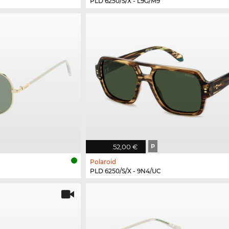
PLD 6250/S/X - L9G/M9
52,00 €
P
Polaroid
PLD 6250/S/X - 9N4/UC