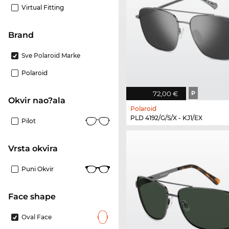
Virtual Fitting
brand
Sve Polaroid Marke
Polaroid
72,00 €
P
Okvir nao?ala
Polaroid
PLD 4192/G/S/X - KJ1/EX
Pilot
Vrsta okvira
Puni Okvir
Face shape
Oval Face