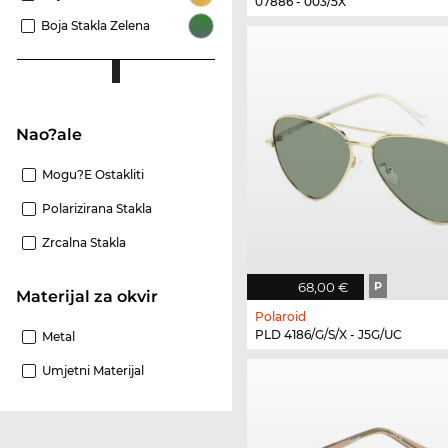
07886 - 003/5X
Boja Stakla Zelena
Nao?ale
Mogu?e Ostakliti
Polarizirana Stakla
Zrcalna Stakla
68,00 €
P
materijal za okvir
Polaroid
PLD 4186/G/S/X - J5G/UC
Metal
Umjetni Materijal