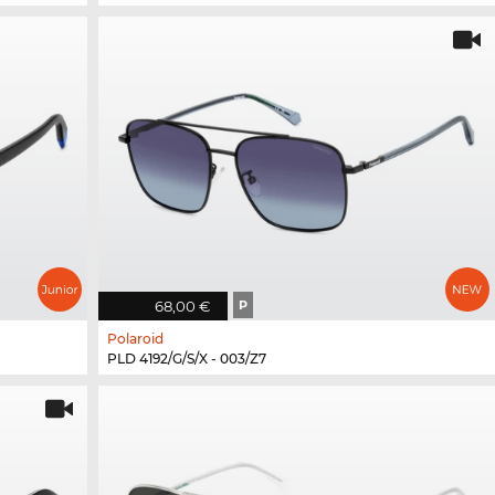
68,00 €
P
Polaroid
PLD 4192/G/S/X - 003/Z7