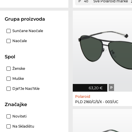
Sve Polaroid marke
40
Grupa proizvoda
Sunčane Naočale
Naočale
Spol
Ženske
Muške
63,20 €
P
Dje?je Nao?ale
Polaroid
PLD 2160/G/S/X - 003/UC
Značajke
Noviteti
Na Skladištu