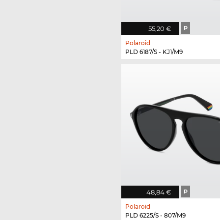
55,20 €
P
Polaroid
PLD 6187/S - KJ1/M9
48,84 €
P
Polaroid
PLD 6225/S - 807/M9