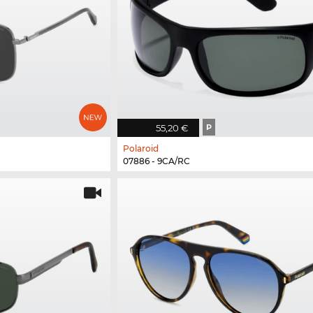
55,20 €
P
Polaroid
07886 - 9CA/RC