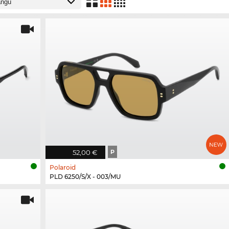
52,00 €
P
Polaroid
PLD 6250/S/X - 003/MU