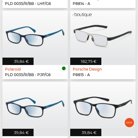
PLD 0035/R/BB - LHF/G6
P8814 - A
39,84 €
182,75 €
Polaroid
Porsche Design
PLD 0035/R/BB - PJP/G6
P8815 - A
39,84 €
39,84 €