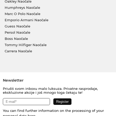
Oakley Naočale
Humphreys Naočale
Marc O Polo Naočale
Emporio Armani Naočale
Guess Naočale
Persol Naočale
Boss Naočale
Tommy Hilfiger Naočale
Carrera Naočale
Newsletter
Priušti svom inboxu malo luksuza. Privatne rasprodaje,
ekskluzivne akcije i još mnogo toga čekaju te!
You can find further information on the processing of your
personal data
here