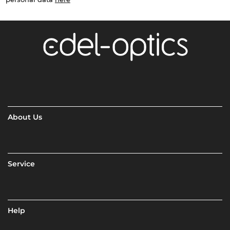
About Us
Service
Help