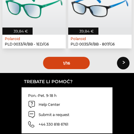
39,84 €
39,84 €
Polaroid
Polaroid
PLD 0033/R/BB - 1ED/G6
PLD 0035/R/BB - 807/G6
›
1
/16
TREBATE LI POMOĆ?
Pon.-Pet. 9-18 h
Help Center
Submit a request
+44 330 818 6761