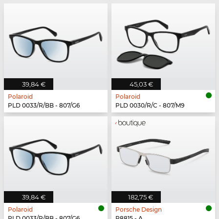
39,84 €
45,03 €
Polaroid
Polaroid
PLD 0033/R/BB - 807/G6
PLD 0030/R/C - 807/M9
39,84 €
182,75 €
Polaroid
Porsche Design
PLD 0033/R/BB - 807/G6
P8815 - A