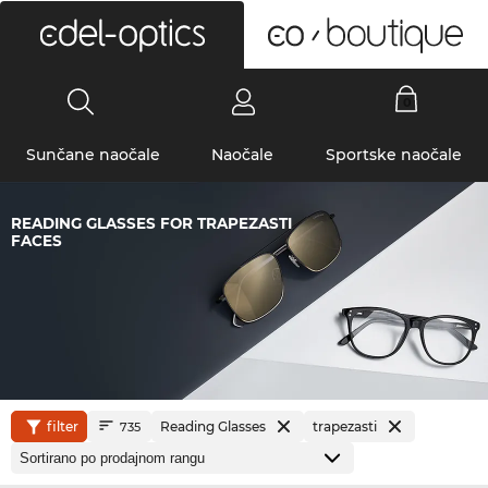
0
Sunčane naočale
Naočale
Sportske naočale
READING GLASSES FOR TRAPEZASTI
FACES
filter
Reading Glasses
trapezasti
735