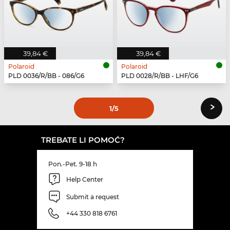
39,84 €
39,84 €
Polaroid
Polaroid
PLD 0036/R/BB - 086/G6
PLD 0028/R/BB - LHF/G6
›
1
/5
TREBATE LI POMOĆ?
Pon.-Pet. 9-18 h
Help Center
Submit a request
+44 330 818 6761