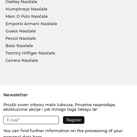
Oakley Naočale
Humphreys Naočale
Marc O Polo Naočale
Emporio Armani Naočale
Guess Naočale
Persol Naočale
Boss Naočale
Tommy Hilfiger Naočale
Carrera Naočale
Newsletter
Priušti svom inboxu malo luksuza. Privatne rasprodaje,
ekskluzivne akcije i još mnogo toga čekaju te!
You can find further information on the processing of your
personal data
here