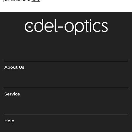
About Us
Service
Help