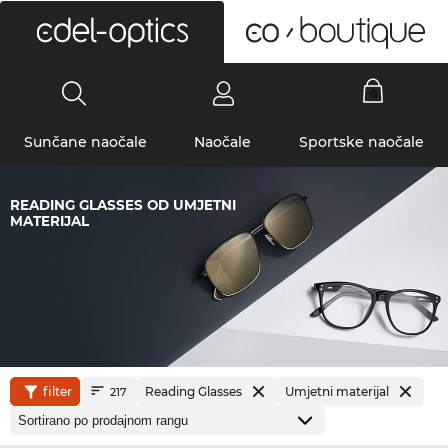
0
Sunčane naočale
Naočale
Sportske naočale
READING GLASSES OD UMJETNI
MATERIJAL
filter
Reading Glasses
Umjetni materijal
217