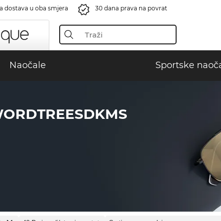
a dostava u oba smjera
30 dana prava na povrat
Naočale
Sportske naoč
WORDTREESDKMS