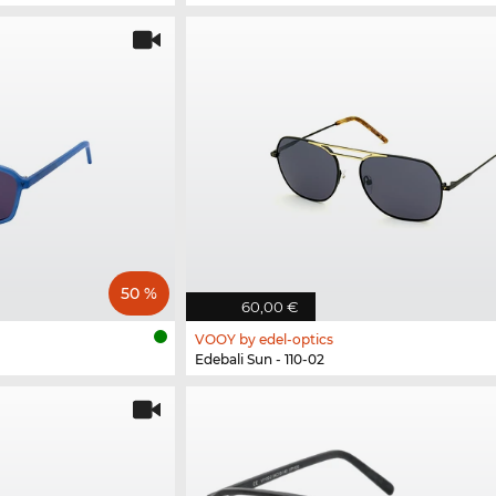
50 %
60,00 €
VOOY by edel-optics
Edebali Sun - 110-02