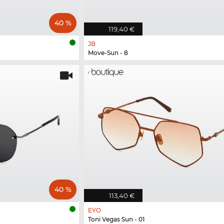
40 %
119,40 €
JB
Move-Sun - 8
40 %
113,40 €
EYO
Toni Vegas Sun - 01