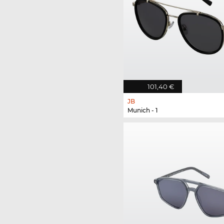
101,40 €
JB
Munich - 1