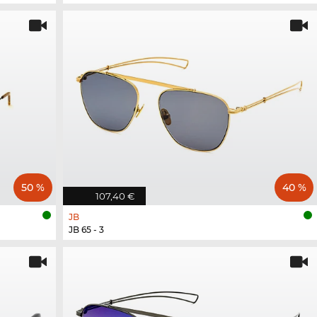
50 %
40 %
107,40 €
JB
JB 65 - 3