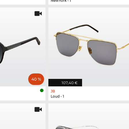
NewYork - 1
40 %
107,40 €
JB
Loud - 1