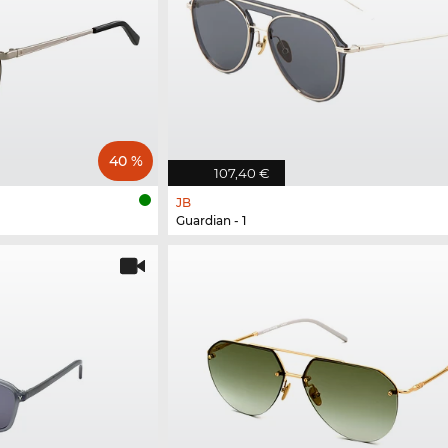
40 %
107,40 €
JB
Guardian - 1