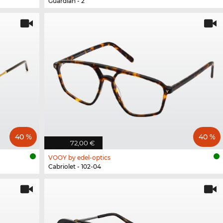
Guardian - 2
40 %
40 %
72,00 €
VOOY by edel-optics
Cabriolet - 102-04