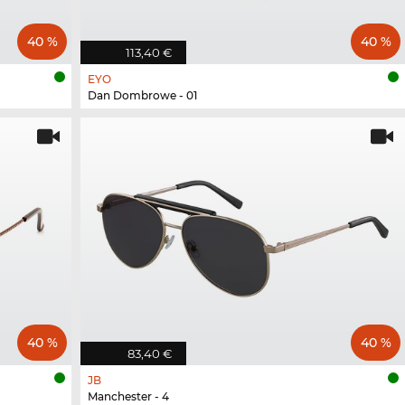
40 %
40 %
113,40 €
EYO
Dan Dombrowe - 01
40 %
40 %
83,40 €
JB
Manchester - 4