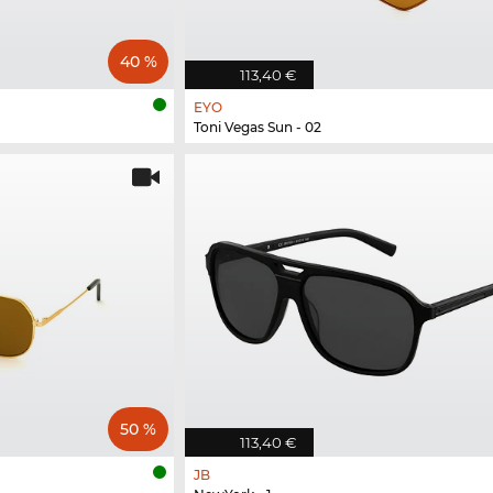
40 %
113,40 €
EYO
Toni Vegas Sun - 02
50 %
113,40 €
JB