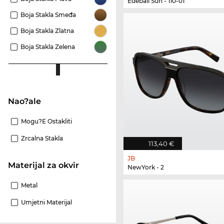
Edebali Sun - 110-01
Boja Stakla Smeđa
Boja Stakla Zlatna
Boja Stakla Zelena
Nao?ale
Mogu?e Ostakliti
Zrcalna Stakla
113,40 €
JB
materijal za okvir
NewYork - 2
Metal
Umjetni Materijal