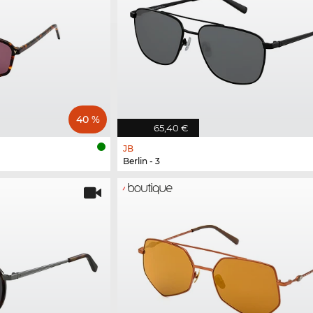
40 %
65,40 €
JB
Berlin - 3