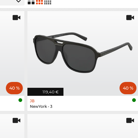
40 %
40 %
119,40 €
JB
NewYork - 3