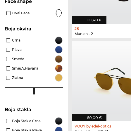
Face shape
Oval Face
101,40 €
boja okvira
JB
Munich - 2
Crna
Plava
Smeđa
Sme?a,Havana
Zlatna
Boja stakla
60,00 €
Boja Stakla Crna
VOOY by edel-optics
Boja Stakla Plava