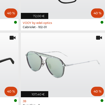
40 %
40 %
72,00 €
VOOY by edel-optics
Cabriolet - 102-01
40 %
40 %
107,40 €
JB