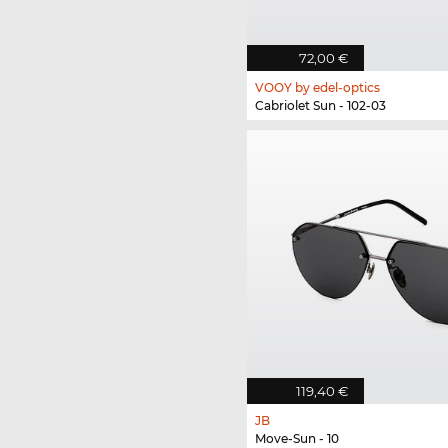
72,00 €
VOOY by edel-optics
Cabriolet Sun - 102-03
119,40 €
JB
Move-Sun - 10