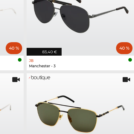
40 %
40 %
83,40 €
JB
Manchester - 3