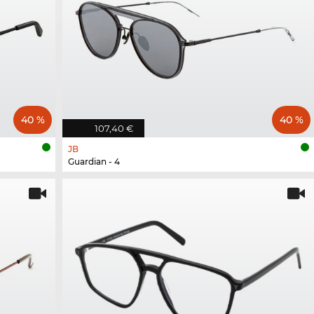
40 %
40 %
107,40 €
JB
Guardian - 4