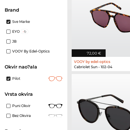
brand
Sve Marke
EYO
JB
VOOY By Edel-Optics
72,00 €
VOOY by edel-optics
Okvir nao?ala
Cabriolet Sun - 102-04
Pilot
Vrsta okvira
Puni Okvir
Bez Okvira