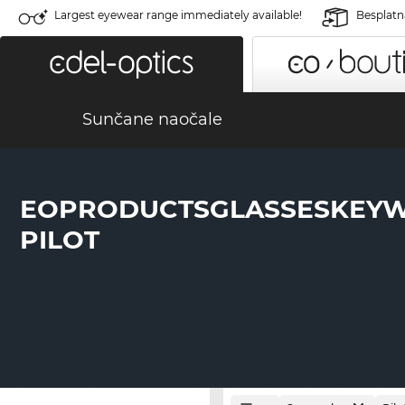
Largest eyewear range immediately available!
Besplatn
Sunčane naočale
EOPRODUCTSGLASSESKEY
PILOT