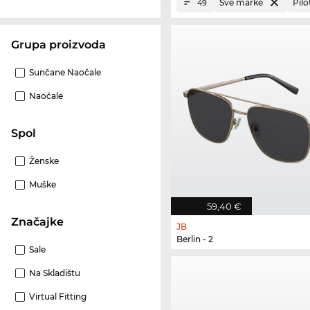
Sve marke
Pilo
49
Grupa proizvoda
Sunčane Naočale
Naočale
Spol
Ženske
Muške
59,40 €
Značajke
JB
Berlin - 2
Sale
Na Skladištu
Virtual Fitting