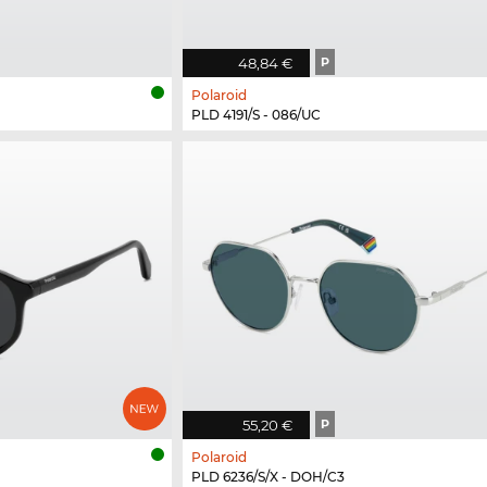
48,84 €
P
Polaroid
PLD 4191/S - 086/UC
55,20 €
P
Polaroid
PLD 6236/S/X - DOH/C3