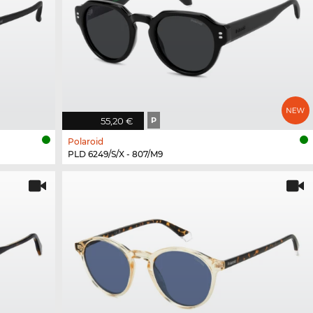
55,20 €
P
Polaroid
PLD 6249/S/X - 807/M9