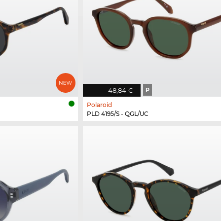
48,84 €
P
Polaroid
PLD 4195/S - QGL/UC