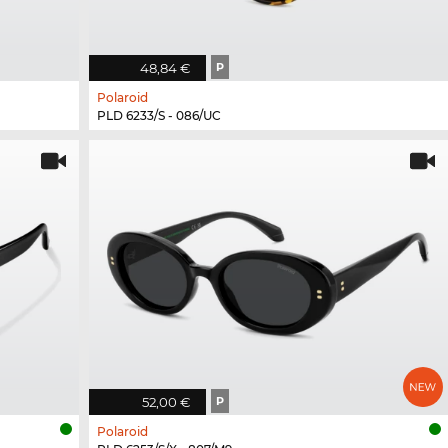
48,84 €
P
Polaroid
PLD 6233/S - 086/UC
52,00 €
P
Polaroid