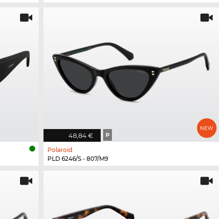
48,84 €
P
Polaroid
PLD 6246/S - 807/M9