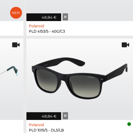
48,84 €
P
Polaroid
PLD 4153/S - 40G/C3
48,84 €
P
Polaroid
PLD 1015/S - DL5/LB