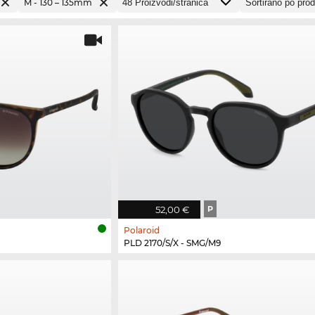
M - 130 – 135mm
52,00 €
P
Polaroid
PLD 2170/S/X - SMG/M9