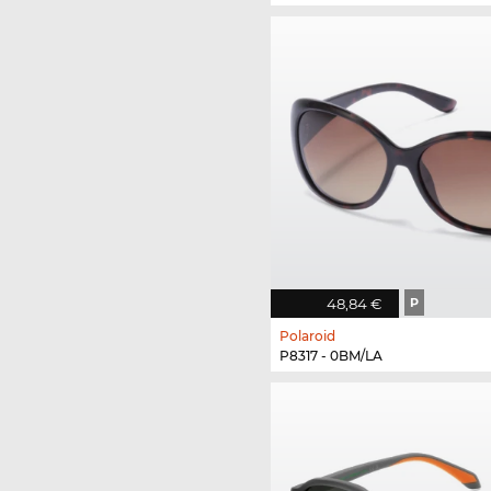
48,84 €
P
Polaroid
P8317 - 0BM/LA