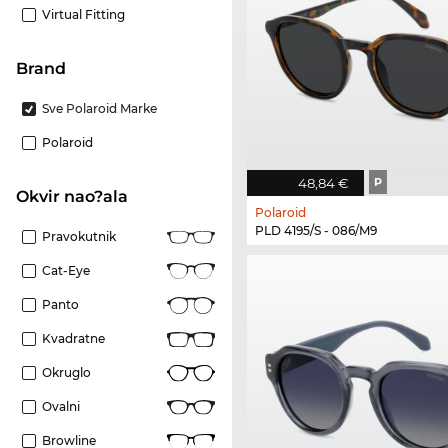
Virtual Fitting
brand
Sve Polaroid Marke
Polaroid
48,84 €
P
Okvir nao?ala
Polaroid
PLD 4195/S - 086/M9
Pravokutnik
Cat-Eye
Panto
Kvadratne
Okruglo
Ovalni
Browline