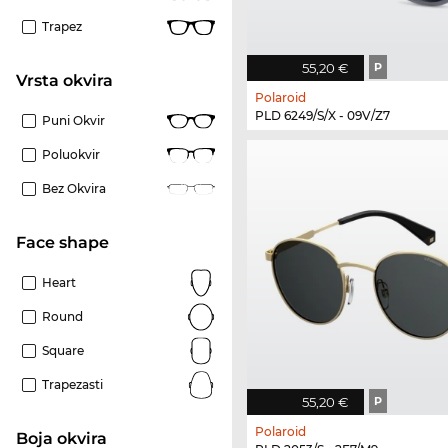
Trapez
55,20 €
P
Vrsta okvira
Polaroid
PLD 6249/S/X - 09V/Z7
Puni Okvir
Poluokvir
Bez Okvira
Face shape
Heart
Round
Square
Trapezasti
55,20 €
P
Polaroid
boja okvira