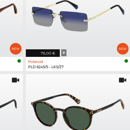
76,00 €
P
Polaroid
PLD 6245/S - LKS/Z7