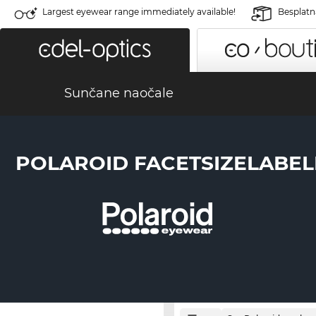
Largest eyewear range immediately available!
Besplatn
Sunčane naočale
POLAROID FACETSIZELABE