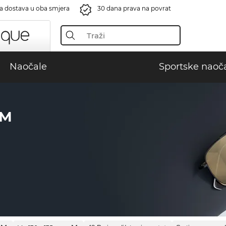
a dostava u oba smjera
30 dana prava na povrat
Naočale
Sportske naoč
LM