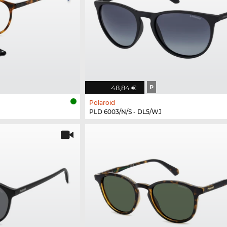
48,84 €
P
Polaroid
PLD 6003/N/S - DL5/WJ