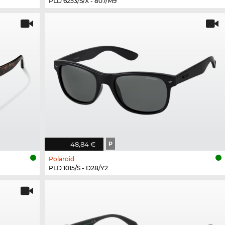
PLD 6253/S/X - 807/M9
48,84 €
P
Polaroid
PLD 1015/S - D28/Y2