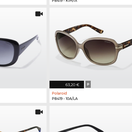
P8419 - KIH/IX
63,20 €
P
Polaroid
P8419 - 10A/LA