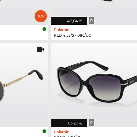
48,84 €
P
Polaroid
PLD 4153/S - 086/UC
63,20 €
P
Polaroid