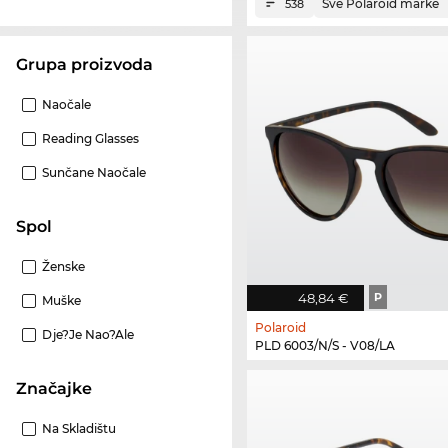
Sve Polaroid marke
538
Grupa proizvoda
Naočale
Reading Glasses
Sunčane Naočale
Spol
Ženske
48,84 €
P
Muške
Polaroid
Dje?je Nao?ale
PLD 6003/N/S - V08/LA
Značajke
Na Skladištu