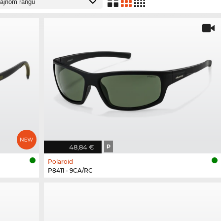
48,84 €
P
Polaroid
P8411 - 9CA/RC