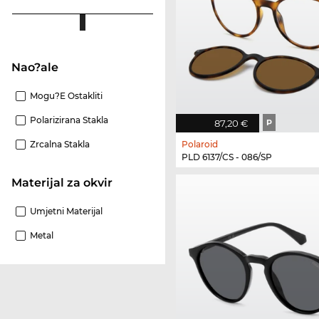
Nao?ale
Mogu?e Ostakliti
Polarizirana Stakla
87,20 €
P
Polaroid
Zrcalna Stakla
PLD 6137/CS - 086/SP
materijal za okvir
Umjetni Materijal
Metal