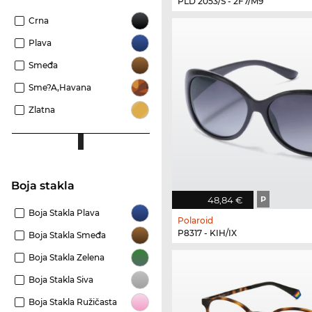
PLD 2053/S - 2F7/M9
Crna
Plava
Smeđa
Sme?a,Havana
Zlatna
Boja stakla
48,84 €
P
Boja Stakla Plava
Polaroid
P8317 - KIH/IX
Boja Stakla Smeđa
Boja Stakla Zelena
Boja Stakla Siva
Boja Stakla Ružičasta