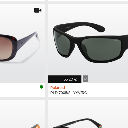
55,20 €
P
Polaroid
PLD 7005/S - YYV/RC