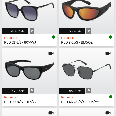
48,84 €
P
59,20 €
P
Polaroid
Polaroid
PLD 6218/S - 807/WJ
PLD 2165/S - BLX/OZ
47,46 €
P
55,20 €
P
Polaroid
Polaroid
PLD 9004/S - DL5/Y2
PLD 4172/G/S/X - 003/M9