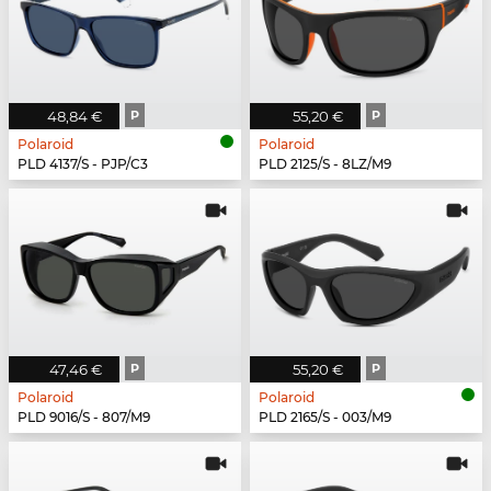
48,84 €
P
55,20 €
P
Polaroid
Polaroid
PLD 4137/S - PJP/C3
PLD 2125/S - 8LZ/M9
47,46 €
P
55,20 €
P
Polaroid
Polaroid
PLD 9016/S - 807/M9
PLD 2165/S - 003/M9