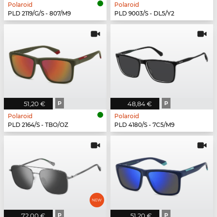
Polaroid
Polaroid
PLD 2119/G/S - 807/M9
PLD 9003/S - DL5/Y2
51,20 €
P
48,84 €
P
Polaroid
Polaroid
PLD 2164/S - TBO/OZ
PLD 4180/S - 7C5/M9
72,00 €
P
51,20 €
P