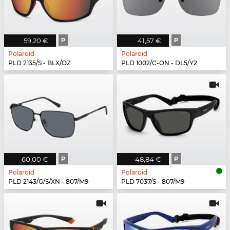
59,20 €
P
41,57 €
P
Polaroid
Polaroid
PLD 2135/S - BLX/OZ
PLD 1002/C-ON - DL5/Y2
60,00 €
P
48,84 €
P
Polaroid
Polaroid
PLD 2143/G/S/XN - 807/M9
PLD 7037/S - 807/M9