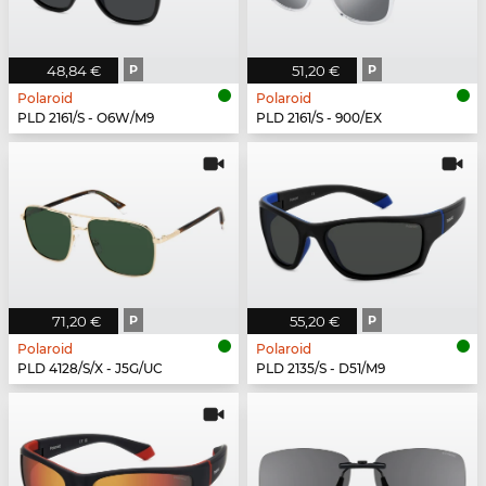
48,84 €
P
51,20 €
P
Polaroid
Polaroid
PLD 2161/S - O6W/M9
PLD 2161/S - 900/EX
71,20 €
P
55,20 €
P
Polaroid
Polaroid
PLD 4128/S/X - J5G/UC
PLD 2135/S - D51/M9