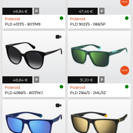
48,84 €
P
47,46 €
P
Polaroid
Polaroid
PLD 4137/S - 807/M9
PLD 9021/S - 086/SP
48,84 €
P
51,20 €
P
Polaroid
Polaroid
PLD 4086/S - 807/WJ
PLD 2164/S - 2ML/5Z