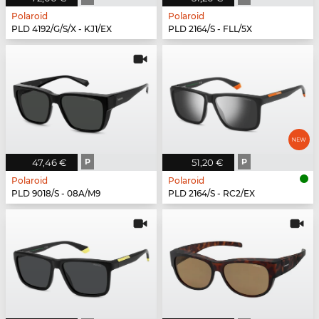
Polaroid
Polaroid
PLD 4192/G/S/X - KJ1/EX
PLD 2164/S - FLL/5X
47,46 €
P
51,20 €
P
Polaroid
Polaroid
PLD 9018/S - 08A/M9
PLD 2164/S - RC2/EX