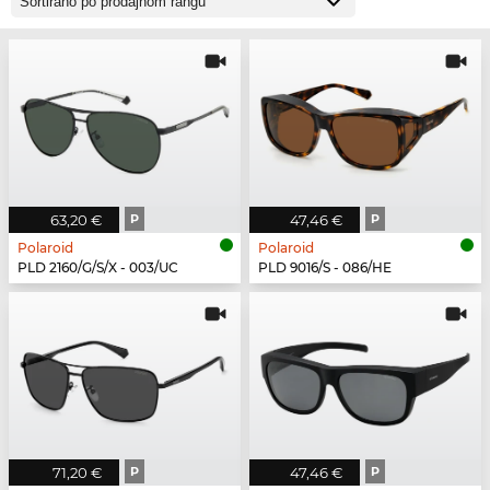
63,20 €
P
47,46 €
P
Polaroid
Polaroid
PLD 2160/G/S/X - 003/UC
PLD 9016/S - 086/HE
71,20 €
P
47,46 €
P