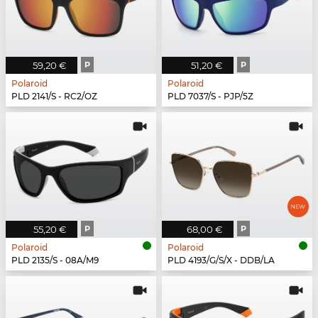
59,20 €
P
51,20 €
P
Polaroid
Polaroid
PLD 2141/S - RC2/OZ
PLD 7037/S - PJP/5Z
55,20 €
P
68,00 €
P
Polaroid
Polaroid
PLD 2135/S - 08A/M9
PLD 4193/G/S/X - DDB/LA