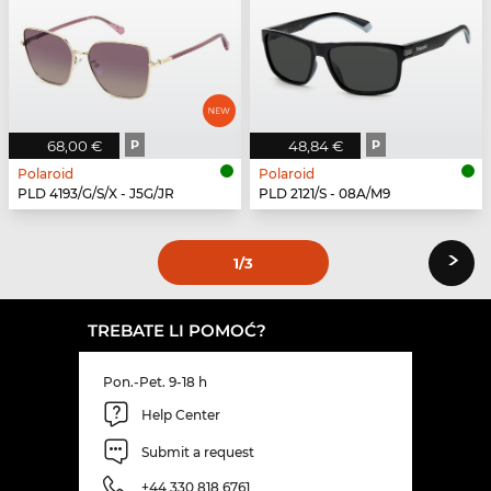
68,00 €
P
48,84 €
P
Polaroid
Polaroid
PLD 4193/G/S/X - J5G/JR
PLD 2121/S - 08A/M9
›
1
/3
TREBATE LI POMOĆ?
Pon.-Pet. 9-18 h
Help Center
Submit a request
+44 330 818 6761