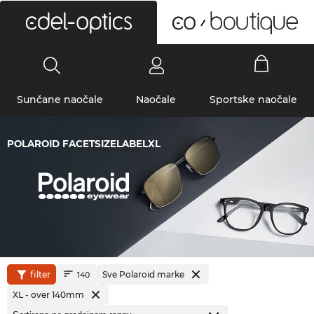
0
Sunčane naočale
Naočale
Sportske naočale
POLAROID FACETSIZELABELXL
filter
Sve Polaroid marke
140
XL - over 140mm