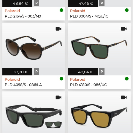
48,84 €
P
47,46 €
P
Polaroid
Polaroid
PLD 2164/S - 003/M9
PLD 9004/S - MQU/IG
63,20 €
P
48,84 €
P
Polaroid
Polaroid
PLD 4098/S - 086/LA
PLD 4180/S - 086/UC