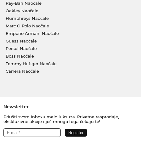
Ray-Ban Naočale
Oakley Naočale
Humphreys Naočale
Marc O Polo Naočale
Emporio Armani Naočale
Guess Naočale
Persol Naočale
Boss Naočale
Tommy Hilfiger Naočale
Carrera Naočale
Newsletter
Priušti svom inboxu malo luksuza. Privatne rasprodaje,
ekskluzivne akcije i još mnogo toga čekaju te!